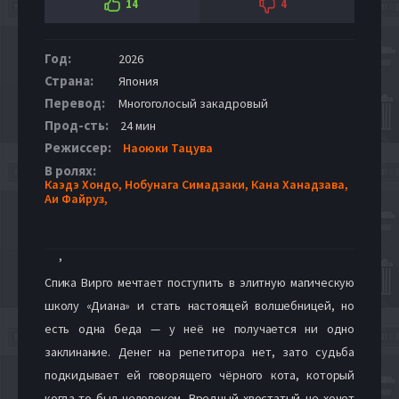
14
4
Год:
2026
Страна:
Япония
Перевод:
Многоголосый закадровый
Прод-сть:
24 мин
Режиссер:
Наоюки Тацува
В ролях:
Каэдэ Хондо,
Нобунага Симадзаки,
Кана Ханадзава,
Аи Файруз,
,
Спика Вирго мечтает поступить в элитную магическую
школу «Диана» и стать настоящей волшебницей, но
есть одна беда — у неё не получается ни одно
заклинание. Денег на репетитора нет, зато судьба
подкидывает ей говорящего чёрного кота, который
когда-то был человеком. Вредный хвостатый не хочет