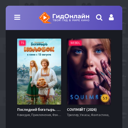
TS
WEBDL
TS
5.9
8.0
Последний богатырь. Колобок (2026)
СОУЛМ8ЙТ (2026)
Комедия, Приключения, Фэнтези,
Триллер, Ужасы, Фантастика,