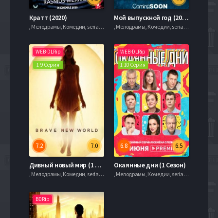
Кратт (2020)
Мой выпускной год (2020)
, Мелодрамы, Комедии, serial.mob
, Мелодрамы, Комедии, serial.mob
WEB-DLRip
WEB-DLRip
1-9 Серия
1-10 Серия
7.2
7.0
6.8
6.5
Дивный новый мир (1 Сезон)
Окаянные дни (1 Сезон)
, Мелодрамы, Комедии, serial.mob
, Мелодрамы, Комедии, serial.mob
BDRip