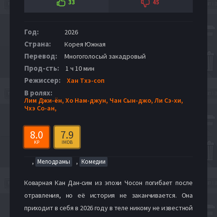
33
45
Год:
2026
Страна:
Корея Южная
Перевод:
Многоголосый закадровый
Прод-сть:
1 ч 10 мин
Режиссер:
Хан Тхэ-соп
В ролях:
Лим Джи-ён,
Хо Нам-джун,
Чан Сын-джо,
Ли Сэ-хи,
Чхэ Со-ан,
8.0
7.9
KP
IMDB
,
,
Мелодрамы
Комедии
Коварная Кан Дан-сим из эпохи Чосон погибает после
отравления, но её история не заканчивается. Она
приходит в себя в 2026 году в теле никому не известной