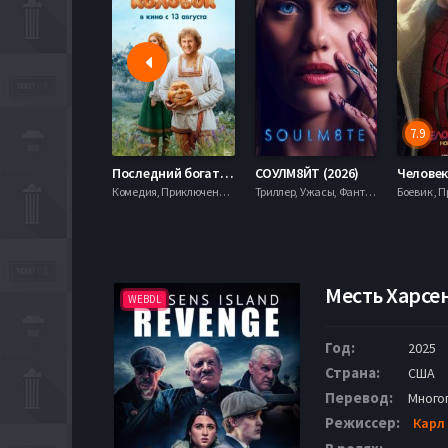
7.9
Последний богатырь. Колобок (2026)
СОУЛМ8ЙТ (2026)
Комедия, Приключения, Фэнтези,
Триллер, Ужасы, Фантастика,
Месть Харсен
WEBDL
Год:
2025
Страна:
США
Перевод:
Много
Режиссер:
Карл