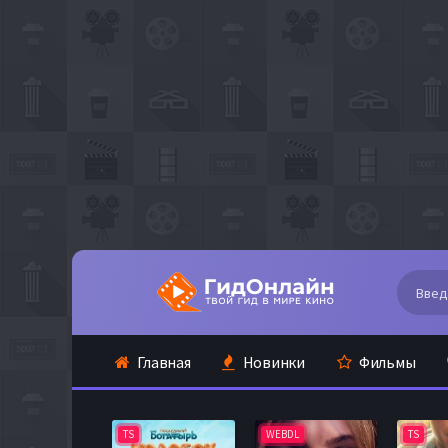
Главная
Новинки
Фильмы
TS
WEBDL
TS