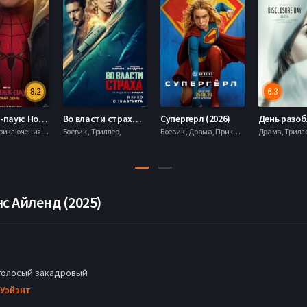
8.2
6.3
Человек-паук: Новый день (2026)
Во власти страха (2026)
Супергерл (2026)
Боевик , Приключения, Фантастика, Фэнтези,
Боевик , Триллер,
Боевик , Драма, Приключения, Фантастика,
с Айленд (2025)
голосый закадровый
 Уэйэнт