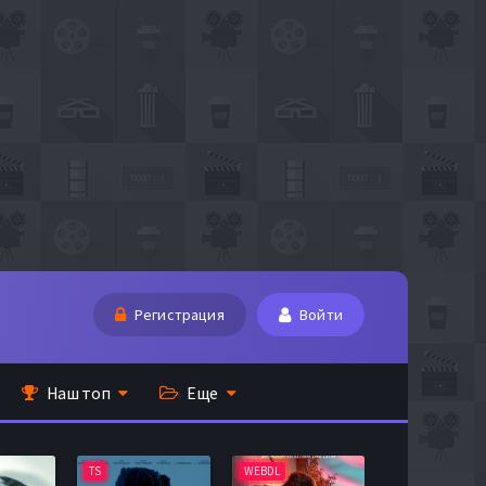
Регистрация
Войти
Наш топ
Еще
TS
WEBDL
TS