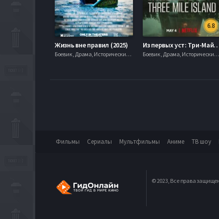
6.8
Жизнь вне правил (2025)
Из первых уст: Три-Майл-Айл
Боевик , Драма, Исторические, 720hd, mobilen,
Боевик , Драма, Исторические, 720hd, mobi
Фильмы
Сериалы
Мультфильмы
Аниме
ТВ шоу
© 2023, Все права защище