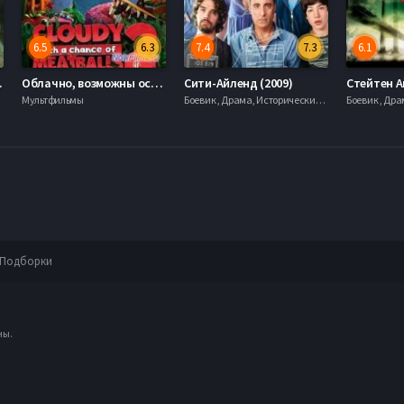
6.5
6.3
7.4
7.3
6.1
енд (2022)
Облачно, возможны осадки: Месть ГМО (2013)
Сити-Айленд (2009)
Стейтен А
len,
Мультфильмы
Боевик , Драма, Исторические, 720hd, mobilen,
Подборки
ны.