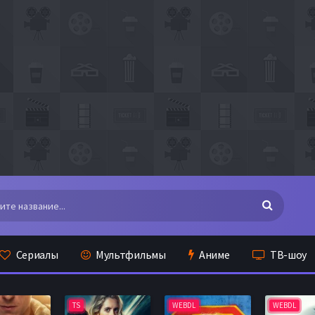
Сериалы
Мультфильмы
Аниме
ТВ-шоу
TS
WEBDL
WEBDL