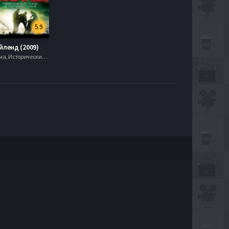
5.9
йленд (2009)
Боевик , Драма, Исторические, 720hd, mobilen,