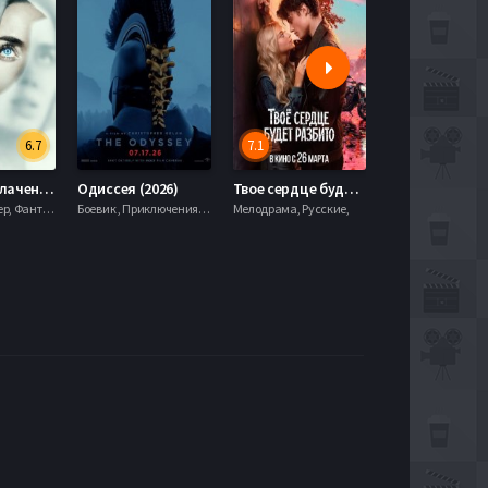
6.7
7.1
День разоблачения (2026)
Одиссея (2026)
Твое сердце будет разбито (2026)
Моана (2026)
Драма, Триллер, Фантастика,
Боевик , Приключения, Фэнтези,
Мелодрама, Русские,