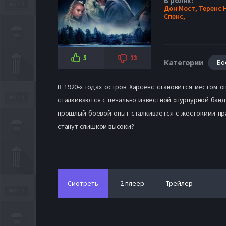
В ролях:
Дон Мост,
Теренс 
Спенс,
5
13
Категории
Бо
В 1920-х годах остров Харсенс становится местом 
сталкиваются с печально известной «пурпурной банд
прошлый боевой опыт сталкивается с жестокими пра
станут слишком высоки?
Смотреть
2 плеер
Трейлер