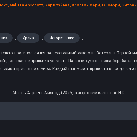
Нокс,
Melissa Anschutz,
Карл Уэйэнт,
Кристин Мари,
DJ Перри,
Энтони
,
,
,
евик
Драма
Исторические
опасного противостояния за нелегальный алкоголь. Ветераны Первой 
ой», которая не привыкла уступать. На фоне сухого закона борьба за п
вилами преступного мира. Каждый шаг может привести к предательств
Месть Харсенс Айленд (2025) в хорошем качестве HD