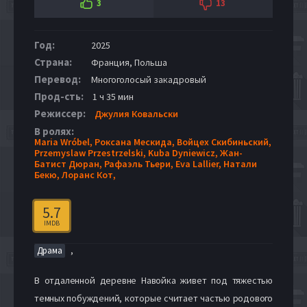
3
13
Год:
2025
Страна:
Франция, Польша
Перевод:
Многоголосый закадровый
Прод-сть:
1 ч 35 мин
Режиссер:
Джулия Ковальски
В ролях:
Maria Wróbel,
Роксана Мескида,
Войцех Скибиньский,
Przemyslaw Przestrzelski,
Kuba Dyniewicz,
Жан-
Батист Дюран,
Рафаэль Тьери,
Eva Lallier,
Натали
Бекю,
Лоранс Кот,
5.7
IMDB
,
Драма
В отдаленной деревне Навойка живет под тяжестью
темных побуждений, которые считает частью родового