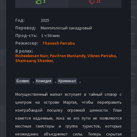
2
21
Год:
2025
Перевод:
Многоголосый закадровый
Прод-сть:
1 ч 56 мин
Режиссер:
Thanesh Perrabu
В ролях:
Risheekesan Nair,
Pavitran Muniandy,
Viknes Perrabu,
Shamaaraj Shanker,
,
,
,
Боевик
Комедия
Криминал
Могущественный магнат вступает в тайный сговор с
центром на острове Маргая, чтобы переправить
контрабандой посылку огромной ценности. План
кажется надежным, пока на его пути не появляются
местные гангстеры и группа туристов, которые
неожиданно объединяют силы. Теперь скрытая