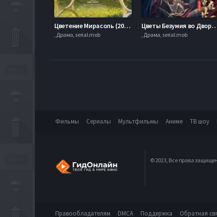
Цветение Мирасоль (2025)
Цветы Безумия во Дворце Дракон
, Драма, serial.mob
, Драма, serial.mob
Фильмы
Сериалы
Мультфильмы
Аниме
ТВ шоу
© 2023, Все права защище
Правообладателям
DMCA
Поддержка
Обратная св