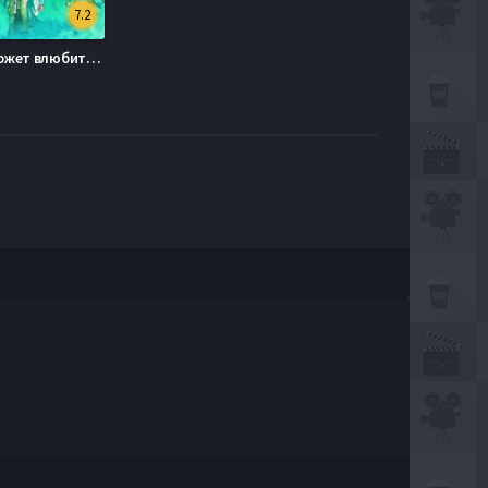
7.2
Тада не может влюбиться / Тада не собирается влюбляться (2018)