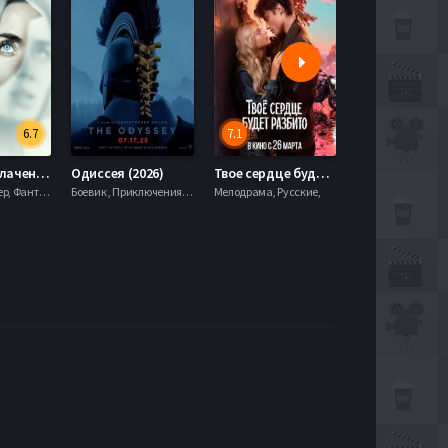
6.7
7.1
День разоблачения (2026)
Одиссея (2026)
Твое сердце будет разбито (2026)
Моана (2026)
Драма, Триллер, Фантастика,
Боевик , Приключения, Фэнтези,
Мелодрама, Русские,