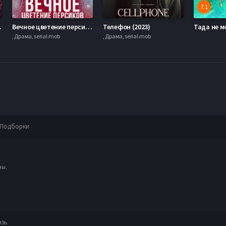
7.1
а (2023)
Вечное цветение персиков (2024)
Телефон (2023)
, Драма, serial.mob
, Драма, serial.mob
Подборки
ны.
язь