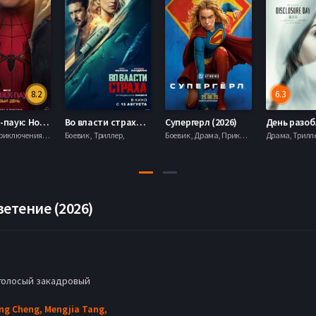
8.2
6.3
Человек-паук: Новый день (2026)
Во власти страха (2026)
Супергерл (2026)
Боевик , Приключения, Фантастика, Фэнтези,
Боевик , Триллер,
Боевик , Драма, Приключения, Фантастика,
етение (2026)
голосый закадровый
ng Cheng,
Mengjia Tang,