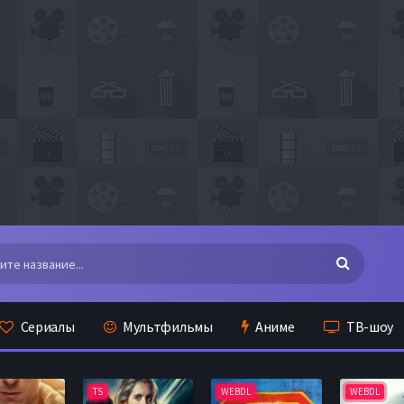
Сериалы
Мультфильмы
Аниме
ТВ-шоу
TS
WEBDL
WEBDL