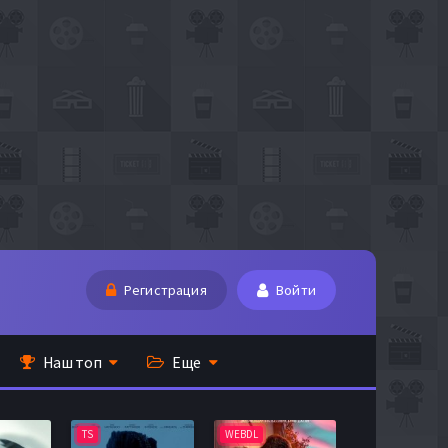
Регистрация
Войти
Наш топ
Еще
TS
WEBDL
TS