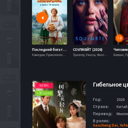
7.9
Последний богатырь. Колобок (2026)
СОУЛМ8ЙТ (2026)
Комедия, Приключения, Фэнтези,
Триллер, Ужасы, Фантастика,
Гибельное цв
WEBDL
1-28 Серия
Год:
2026
Страна:
Китай
Перевод:
Много
В ролях:
Gaozheng Dai,
Yufe