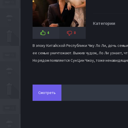
Категории
4
8
В эпоху Китайской Республики Чжу Ло Ли, дочь семьи
ее семью уничтожают. Выжив чудом, Ло Ли узнает, чт
Но рядом появляется Сун Цин Чжоу, тоже ненавидящий
Смотреть