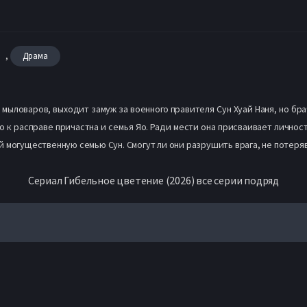
,
Драма
 мыловаров, выходит замуж за военного правителя Сун Хуай Наня, но бра
о к расправе причастна и семья Яо. Ради мести она присваивает личност
 могущественную семью Сун. Смогут ли они разрушить врага, не потеря
Сериал Гибельное цветение (2026) все серии подряд