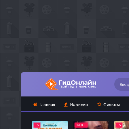
Главная
Новинки
Фильмы
TS
WEBDL
TS