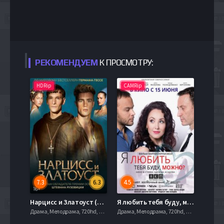
РЕКОМЕНДУЕМ
К ПРОСМОТРУ:
HDRip
CAMRip
7.3
6.3
4.5
Нарцисс и Златоуст (2020)
Я любить тебя буду, можно? (2017)
Драма, Мелодрама, 720hd, mobilen,
Драма, Мелодрама, 720hd, mobilen,