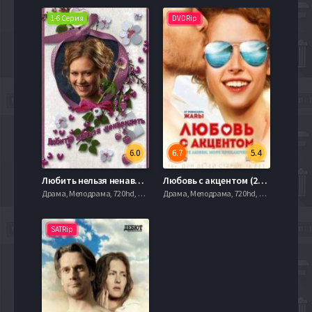
1-6 Серия
DVDRip
6.0
6.7
5.4
Любить нельзя ненавидеть (2015)
Любовь с акцентом (2012)
Драма, Мелодрама, 720hd, mobilen,
Драма, Мелодрама, 720hd, mobilen,
SATRip