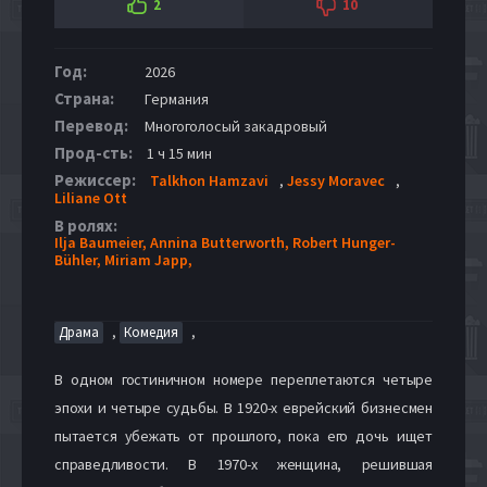
2
10
Год:
2026
Страна:
Германия
Перевод:
Многоголосый закадровый
Прод-сть:
1 ч 15 мин
Режиссер:
Talkhon Hamzavi
,
Jessy Moravec
,
Liliane Ott
В ролях:
Ilja Baumeier,
Annina Butterworth,
Robert Hunger-
Bühler,
Miriam Japp,
,
,
Драма
Комедия
В одном гостиничном номере переплетаются четыре
эпохи и четыре судьбы. В 1920-х еврейский бизнесмен
пытается убежать от прошлого, пока его дочь ищет
справедливости. В 1970-х женщина, решившая