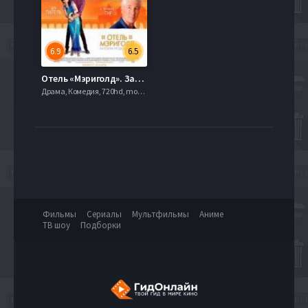
6.9
6.5
Отель «Мэриголд». Заселение продолжается / Отель «Мэриголд»: Лучший из экзотических 2 (2015)
Драма, Комедия, 720hd, mobilen,
Фильмы
Сериалы
Мультфильмы
Аниме
ТВ шоу
Подборки