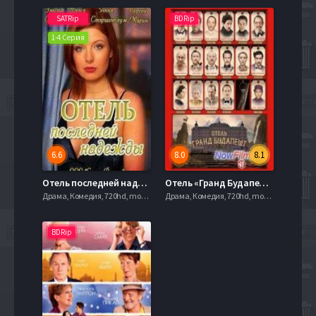
SATRip
BDRip
1-4 Серия
6.6
8.0
8.1
Отель последней надежды (2016)
Отель «Гранд Будапешт» (2014)
Драма, Комедия, 720hd, mobilen,
Драма, Комедия, 720hd, mobilen,
BDRip