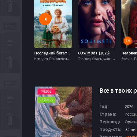
7.9
Последний богатырь. Колобок (2026)
СОУЛМ8ЙТ (2026)
Комедия, Приключения, Фэнтези,
Триллер, Ужасы, Фантастика,
Все в твоих р
WEBDL
1-2 Серия
Год:
2026
Страна:
Росси
Перевод:
Ориги
Прод-сть:
35 ми
Режиссер:
Руст