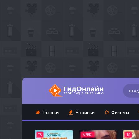
Главная
Новинки
Фильмы
TS
WEBDL
TS