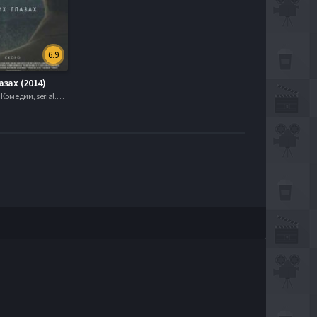
6.9
азах (2014)
Мелодрамы, Комедии, serial.mob