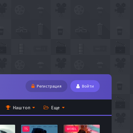
Регистрация
Войти
Наш топ
Еще
TS
WEBDL
TS