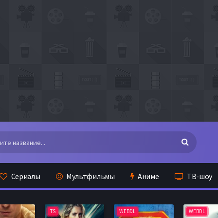
Сериалы
Мультфильмы
Аниме
ТВ-шоу
TS
WEBDL
WEBDL