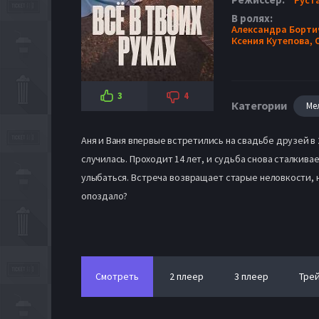
В ролях:
Александра Борти
Ксения Кутепова,
3
4
Категории
Ме
Аня и Ваня впервые встретились на свадьбе друзей в 
случилась. Проходит 14 лет, и судьба снова сталкива
улыбаться. Встреча возвращает старые неловкости, 
опоздало?
Смотреть
2 плеер
3 плеер
Тре