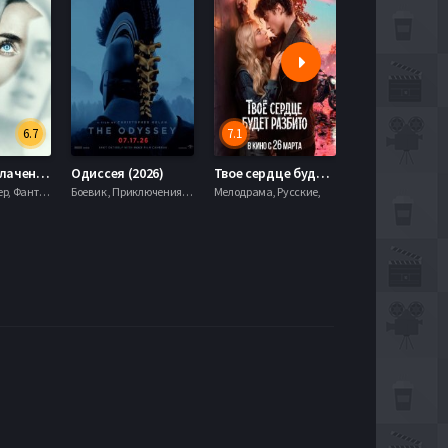
6.7
7.1
День разоблачения (2026)
Одиссея (2026)
Твое сердце будет разбито (2026)
Моана (2026)
Драма, Триллер, Фантастика,
Боевик , Приключения, Фэнтези,
Мелодрама, Русские,