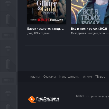
Блеск и золото: танцы на льду (2026)
Всё в твоих руках (2022)
Док / ТВ Передачи
Мелодрамы, Комедии, serial.mob
Фильмы
Сериалы
Мультфильмы
Аниме
ТВ шоу
© 2023, Все права защище