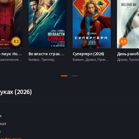
8.2
6.3
Человек-паук: Новый день (2026)
Во власти страха (2026)
Супергерл (2026)
Боевик , Приключения, Фантастика, Фэнтези,
Боевик , Триллер,
Боевик , Драма, Приключения, Фантастика,
уках (2026)
я
нал
н
ам Ильясов