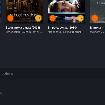
6.5
6.4
6.5
5.4
7.1
Все в твоих руках (2018)
В твоих руках (2010)
В твоих гл
Мелодрамы, Комедии, serial.mob
Мелодрамы, Комедии, serial.mob
Подборки
ны.