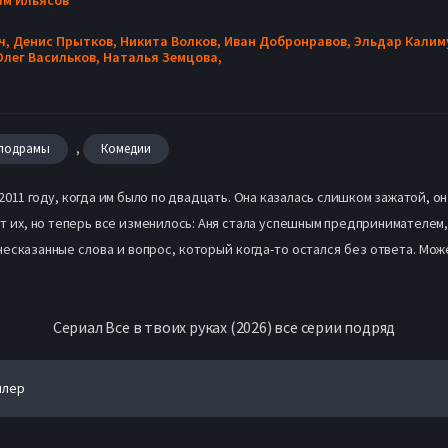
ч,
Денис Прытков,
Никита Волков,
Иван Добронравов,
Эльдар Калим
Олег Васильков,
Наталья Земцова,
,
лодрамы
Комедии
2011 году, когда им было по двадцать. Она казалась слишком зажатой, он
ет их, но теперь все изменилось: Аня стала успешным предпринимателем
несказанные слова и вопрос, который когда-то остался без ответа. Мож
Сериал Все в твоих руках (2026) все серии подряд
йлер