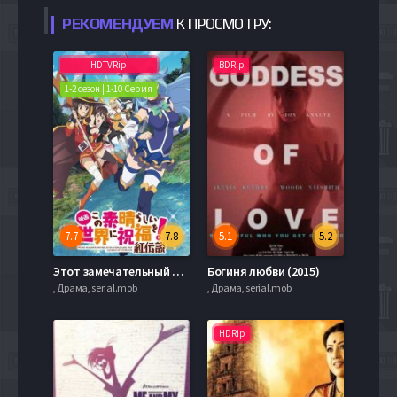
РЕКОМЕНДУЕМ
К ПРОСМОТРУ:
HDTVRip
BDRip
1-2 сезон | 1-10 Серия
7.7
7.8
5.1
5.2
Этот замечательный мир! / Богиня, благословляет этот замечательный мир! (2017) 1-2 сезон
Богиня любви (2015)
, Драма, serial.mob
, Драма, serial.mob
HDRip