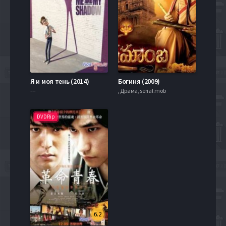
Я и моя тень (2014)
Богиня (2009)
---
, Драма, serial.mob
DVDRip
6.2