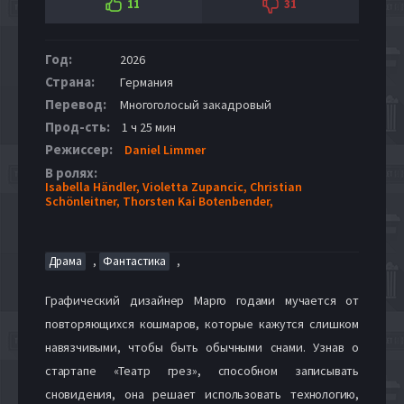
11
31
Год:
2026
Страна:
Германия
Перевод:
Многоголосый закадровый
Прод-сть:
1 ч 25 мин
Режиссер:
Daniel Limmer
В ролях:
Isabella Händler,
Violetta Zupancic,
Christian
Schönleitner,
Thorsten Kai Botenbender,
,
,
Драма
Фантастика
Графический дизайнер Марго годами мучается от
повторяющихся кошмаров, которые кажутся слишком
навязчивыми, чтобы быть обычными снами. Узнав о
стартапе «Театр грез», способном записывать
сновидения, она решает использовать технологию,