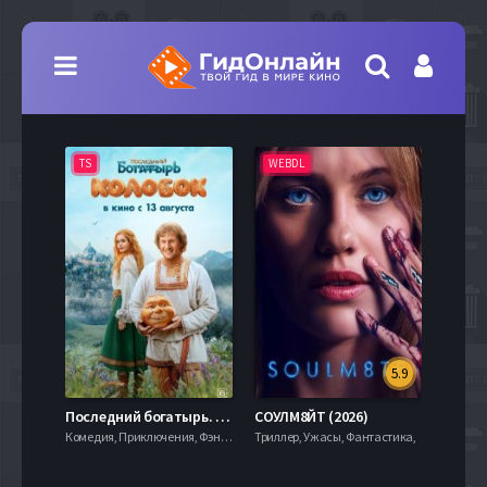
TS
WEBDL
TS
5.9
8.0
Последний богатырь. Колобок (2026)
СОУЛМ8ЙТ (2026)
Комедия, Приключения, Фэнтези,
Триллер, Ужасы, Фантастика,