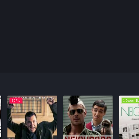
BDRip
1 Сезон | 