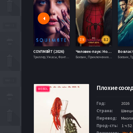
7.9
8.2
СОУЛМ8ЙТ (2026)
Человек-паук: Новый день (2026)
Триллер, Ужасы, Фантастика,
Боевик , Приключения, Фантастика, Фэнтези,
Боевик , Т
Плохие сосед
WEBDL
Год:
2026
Страна:
Швец
Перевод:
Много
Прод-сть:
1 ч 52
Режиссер:
Ульф