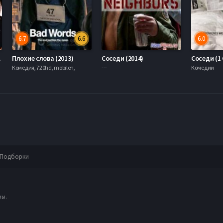
6.7
6.6
6.0
015)
Плохие слова (2013)
Соседи (2014)
Соседи (1 
Комедия, 720hd, mobilen,
---
Комедии
Подборки
ны.