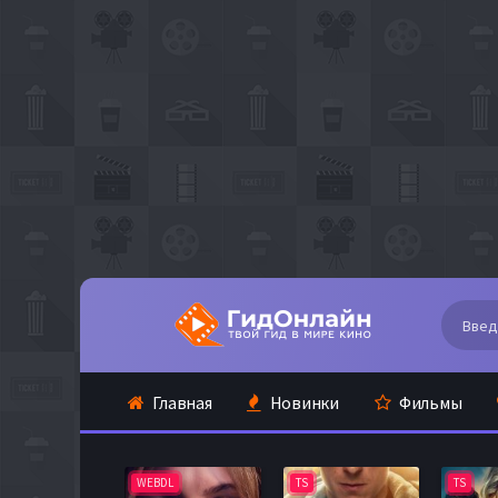
Главная
Новинки
Фильмы
WEBDL
TS
TS