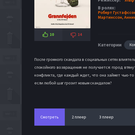
В ролях:
Роберт Густафссо
Мартинссон,
Анни
10
14
Категории
Ко
После громкого скандала в социальных сетях влияте
спокойного возвращения не получается: город втян
конфликта, где каждый ждет, что она займет чью-то
если любой шаг грозит новым скандалом?
Смотреть
2 плеер
3 плеер