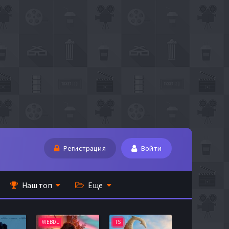
Регистрация
Войти
Наш топ
Еще
WEBDL
TS
BDRip