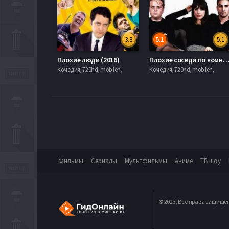
3.8
5.1
5.1
Плохие люди (2016)
Плохие соседи по комнате (2
Комедия, 720hd, mobilen,
Комедия, 720hd, mobilen,
Фильмы
Сериалы
Мультфильмы
Аниме
ТВ шоу
© 2023, Все права защище