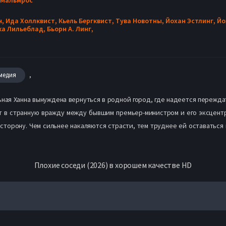
н,
Ида Холлквист,
Кьель Бергквист,
Тува Новотны,
Йохан Эстлинг,
Йо
ка Лильеблад,
Бьорн А. Линг,
,
медия
льная Ханна вынуждена вернуться в родной город, где надеется пережда
ут в странную вражду между бывшим премьер-министром и его эксцент
 сторону. Чем сильнее накаляются страсти, тем труднее ей оставаться 
Плохие соседи (2026) в хорошем качестве HD