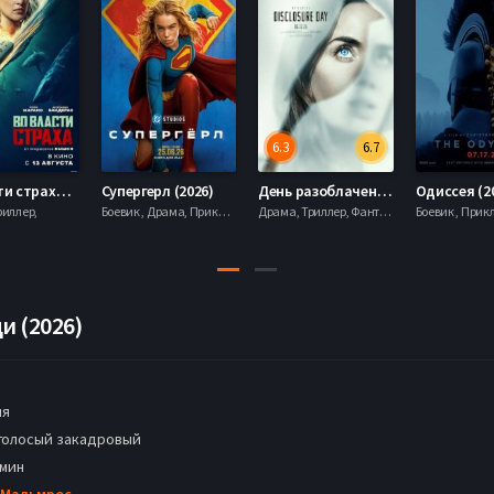
6.3
6.7
Во власти страха (2026)
Супергерл (2026)
День разоблачения (2026)
Одиссея (2
риллер,
Боевик , Драма, Приключения, Фантастика,
Драма, Триллер, Фантастика,
и (2026)
ия
голосый закадровый
 мин
 Мальмрос