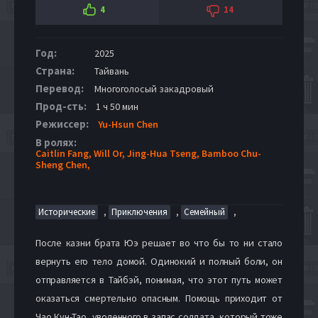
4
14
Год:
2025
Страна:
Тайвань
Перевод:
Многоголосый закадровый
Прод-сть:
1 ч 50 мин
Режиссер:
Yu-Hsun Chen
В ролях:
Caitlin Fang,
Will Or,
Jing-Hua Tseng,
Bamboo Chu-
Sheng Chen,
,
,
,
Исторические
Приключения
Семейный
После казни брата Юэ решает во что бы то ни стало
вернуть его тело домой. Одинокий и полный боли, он
отправляется в Тайбэй, понимая, что этот путь может
оказаться смертельно опасным. Помощь приходит от
Чао Кун-Тао, уволенного в запас солдата, который тоже