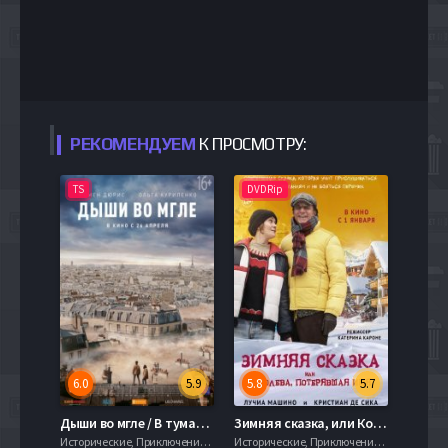
РЕКОМЕНДУЕМ
К ПРОСМОТРУ:
TS
DVDRip
6.0
5.9
5.8
5.7
Дыши во мгле / В тумане (2018)
Зимняя сказка, или Королева, потерявшая имя (2016)
Исторические, Приключения, Семейный, 720hd, mobilen,
Исторические, Приключения, Семейный, 720hd, mobilen,