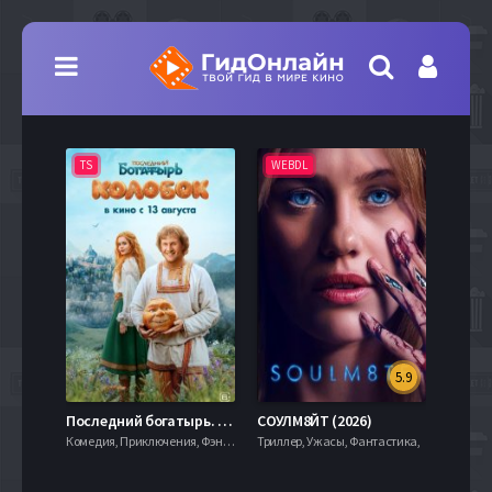
TS
WEBDL
TS
5.9
8.0
Последний богатырь. Колобок (2026)
СОУЛМ8ЙТ (2026)
Комедия, Приключения, Фэнтези,
Триллер, Ужасы, Фантастика,