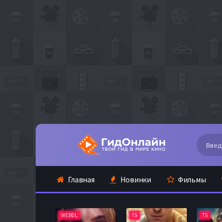
Главная
Новинки
Фильмы
WEBDL
TS
TS