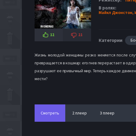
В ролях:
Майкл Джонстон,
12
21
Категории
Бо
Жизнь молодой женщины резко меняется после случ
превращается в кошмар: его гнев перерастает в одер
разрушают ее привычный мир. Теперь каждое движение
мести?
Смотреть
2 плеер
3 плеер