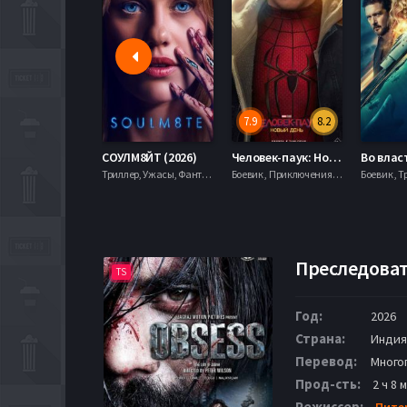
7.9
8.2
СОУЛМ8ЙТ (2026)
Человек-паук: Новый день (2026)
Триллер, Ужасы, Фантастика,
Боевик , Приключения, Фантастика, Фэнтези,
Боевик , Т
Преследоват
TS
Год:
2026
Страна:
Индия
Перевод:
Много
Прод-сть:
2 ч 8 
Режиссер:
Пите