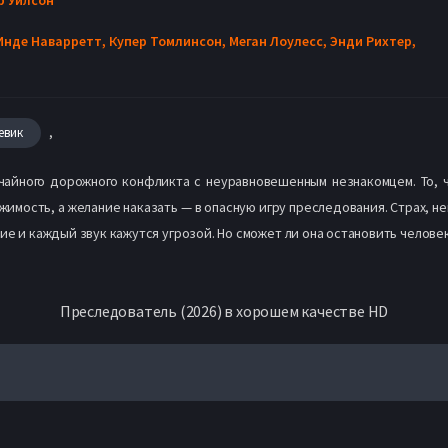
Инде Наварретт,
Купер Томлинсон,
Меган Лоулесс,
Энди Рихтер,
,
евик
айного дорожного конфликта с неуравновешенным незнакомцем. То, 
жимость, а желание наказать — в опасную игру преследования. Страх, 
 и каждый звук кажутся угрозой. Но сможет ли она остановить человек
Преследователь (2026) в хорошем качестве HD