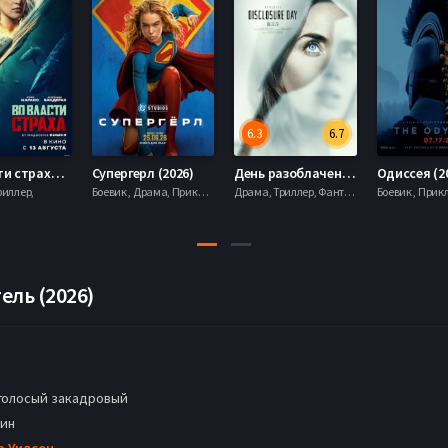
6.3
6.7
Во власти страха (2026)
Супергерл (2026)
День разоблачения (2026)
Одиссея (2
риллер,
Боевик , Драма, Приключения, Фантастика,
Драма, Триллер, Фантастика,
ель (2026)
голосый закадровый
мин
р Уилсон