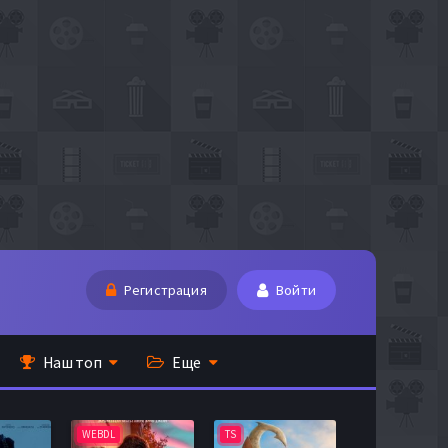
Регистрация
Войти
Наш топ
Еще
WEBDL
TS
BDRip