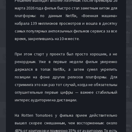
Решение выглядит вполне логичным. После премьеры 26
марта 2026 года фильм быстро стал заметным хитом для
платформы: по данным Netflix, «Военная машина»
набрала 139 миллионов просмотров и вошла в десятку
самых популярных англоязычных фильмов сервиса за все
время, закрепившись на 10-м месте.
При этом старт у проекта был просто хорошим, а не
рекордным. Уже в первые недели фильм уверенно
держался в топах Netflix, а затем сумел укрепить
позиции на фоне других релизов платформы. Для
стриминга это как раз тот случай, когда не обязательны
оглушительные первые цифры — важнее стабильный
интерес аудитории на дистанции.
На Rotten Tomatoes у фильма прием действительно
вышел скорее смешанным, чем восторженным: около
48% от критиков и примерно 35% от аудитории. То есть