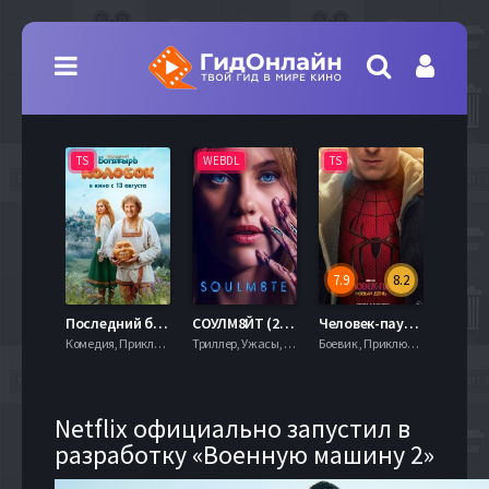
TS
WEBDL
TS
TS
7.9
8.2
Последний богатырь. Колобок (2026)
СОУЛМ8ЙТ (2026)
Человек-паук: Новый день (2026)
Комедия, Приключения, Фэнтези,
Триллер, Ужасы, Фантастика,
Боевик , Приключения, Фантастика, Фэнтези,
Боевик ,
Netflix официально запустил в
разработку «Военную машину 2»