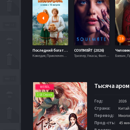
7.9
Последний богатырь. Колобок (2026)
СОУЛМ8ЙТ (2026)
Комедия, Приключения, Фэнтези,
Триллер, Ужасы, Фантастика,
Тысяча арома
WEBDL
1-18 Серия
Год:
2026
Страна:
Китай
Перевод:
Много
Прод-сть:
45 ми
В ролях: