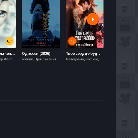
6.7
7.1
День разоблачения (2026)
Одиссея (2026)
Твое сердце будет разбито (2026)
Моана (2026)
Драма, Триллер, Фантастика,
Боевик , Приключения, Фэнтези,
Мелодрама, Русские,