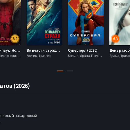
8.2
6.3
Человек-паук: Новый день (2026)
Во власти страха (2026)
Супергерл (2026)
Боевик , Приключения, Фантастика, Фэнтези,
Боевик , Триллер,
Боевик , Драма, Приключения, Фантастика,
тов (2026)
голосый закадровый
н