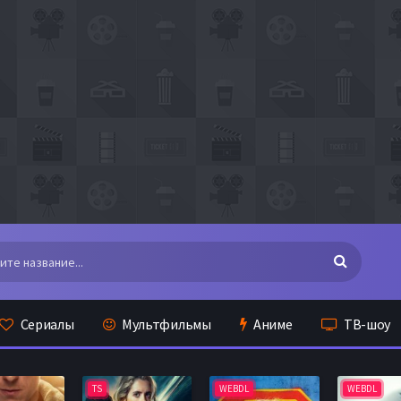
Сериалы
Мультфильмы
Аниме
ТВ-шоу
TS
WEBDL
WEBDL