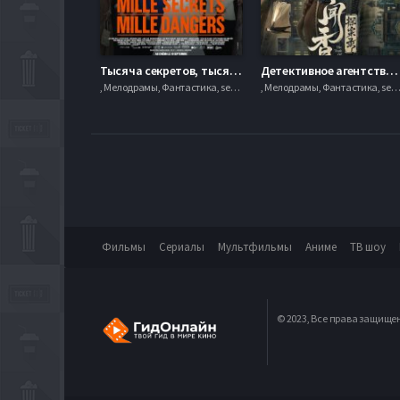
Тысяча секретов, тысяча опасностей (2025)
Детективное агентство Вэньсян (2023)
, Мелодрамы, Фантастика, serial.mob
, Мелодрамы, Фантастика, serial.
Фильмы
Сериалы
Мультфильмы
Аниме
ТВ шоу
© 2023, Все права защище