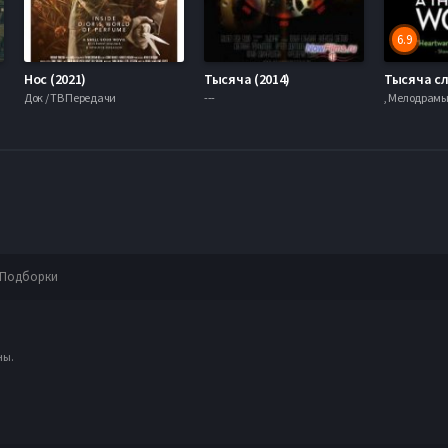
6.9
Нос (2021)
Тысяча (2014)
Тысяча сл
mob
Док / ТВ Передачи
---
Подборки
ны.