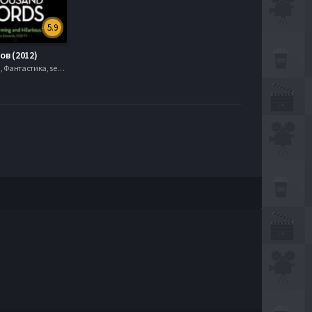
5.9
ов (2012)
, Мелодрамы, Фантастика, serial.mob