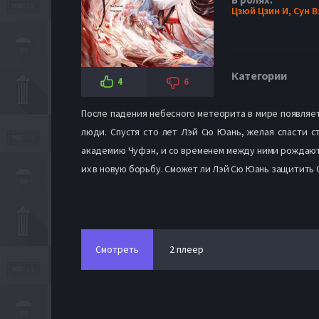
Цзюй Цзин И,
Сун В
Категории
4
6
После падения небесного метеорита в мире появляет
люди. Спустя сто лет Лэй Сю Юань, желая спасти с
академию Чуфэн, и со временем между ними рождаютс
их в новую борьбу. Сможет ли Лэй Сю Юань защитить С
Смотреть
2 плеер