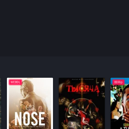
WEBDL
BDRip