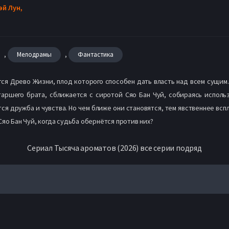
эй Лун,
,
,
Мелодрамы
Фантастика
ся Древо Жизни, плод которого способен дать власть над всем сущим
таршего брата, сближается с сиротой Сяо Бан Чуй, собираясь исполь
я дружба и чувства. Но чем ближе они становятся, тем явственнее всп
яо Бан Чуй, когда судьба обернётся против них?
Сериал Тысяча ароматов (2026) все серии подряд