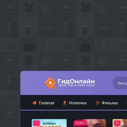
Главная
Новинки
Фильмы
TS
WEBDL
TS