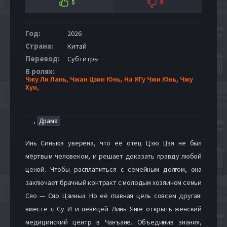
5
9
Год:
2026
Страна:
Китай
Перевод:
Субтитры
В ролях:
Чжу Ли Лань,
Чжан Цзин Юнь,
На ИГу Чжи Юнь,
Чжу
Хун,
,
Драма
Инь Синьюэ уверена, что её отец Цзю Цзя не был
мёртвым человеком, и решает доказать правду любой
ценой. Чтобы расплатиться с семейным долгом, она
заключает брачный контракт с молодым хозяином семьи
Сяо — Сяо Цзиньи. Но её главная цель совсем другая:
вместе с Су И и певицей Линь Янге открыть женский
медицинский центр в Чанъане. Объединив знания,