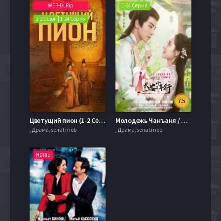
WEB-DLRip
1-24 Серия
1-2 Сезон | 1-24 Серия
7.5
Цветущий пион (1-2 Сезон)
Молодежь Чанъаня / Юность Чанъана (2020)
, Драма, serial.mob
, Драма, serial.mob
HDRip