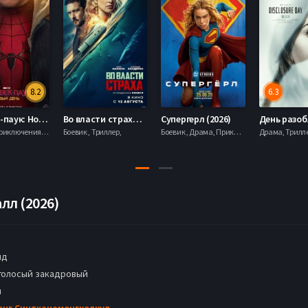
8.2
6.3
Человек-паук: Новый день (2026)
Во власти страха (2026)
Супергерл (2026)
Боевик , Приключения, Фантастика, Фэнтези,
Боевик , Триллер,
Боевик , Драма, Приключения, Фантастика,
лл (2026)
нд
голосый закадровый
н
онг Синтханамонгколкул