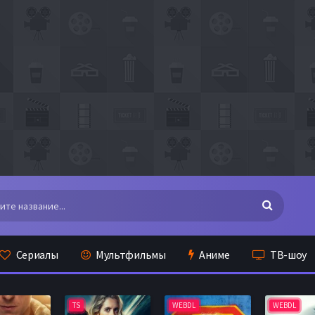
Сериалы
Мультфильмы
Аниме
ТВ-шоу
TS
WEBDL
WEBDL