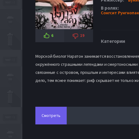
В ролях:
Сонгсит Рунгнопа
6
19
Категории
Морской биолог Наратон занимается восстановлением 
окружённого страшными легендами и смертоносными 
связанные с островом, прошлым и интересами влиятел
дело, тем яснее понимает: риф скрывает не только жи
Смотреть