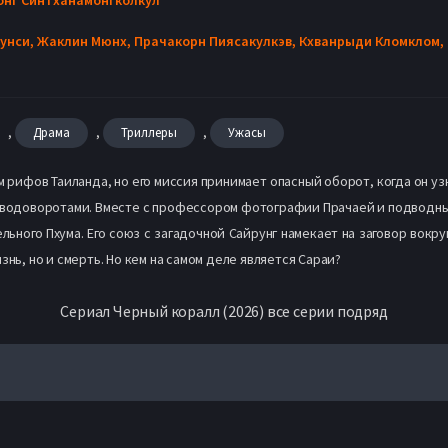
кунси,
Жаклин Мюнх,
Прачакорн Пиясакулкэв,
Кхванрыди Кломклом,
,
,
,
Драма
Триллеры
Ужасы
рифов Таиланда, но его миссия принимает опасный оборот, когда он уз
водоворотами. Вместе с профессором фотографии Прачаей и подводны
ьного Пхума. Его союз с загадочной Сайрунг намекает на заговор вокруг
знь, но и смерть. Но кем на самом деле является Сараи?
Сериал Черный коралл (2026) все серии подряд