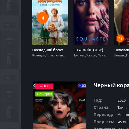
7.9
Последний богатырь. Колобок (2026)
СОУЛМ8ЙТ (2026)
Комедия, Приключения, Фэнтези,
Триллер, Ужасы, Фантастика,
Черный кора
WEBDL
1-25 Серия
Год:
2026
Страна:
Таила
Перевод:
Много
Прод-сть:
45 ми
Режиссер:
Бунй