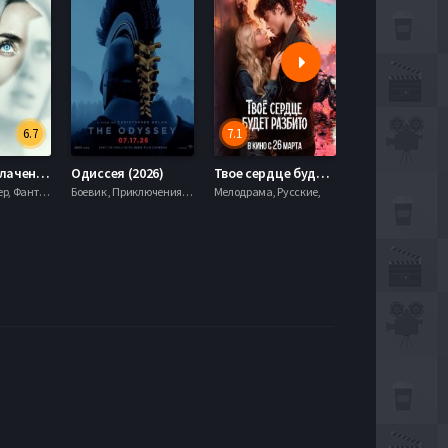
6.7
7.1
День разоблачения (2026)
Одиссея (2026)
Твое сердце будет разбито (2026)
Моана (2026)
Драма, Триллер, Фантастика,
Боевик , Приключения, Фэнтези,
Мелодрама, Русские,