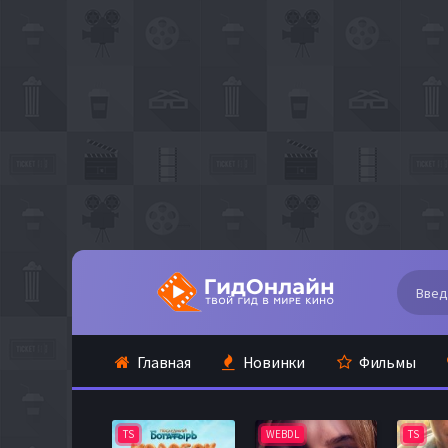
Главная
Новинки
Фильмы
TS
WEBDL
TS