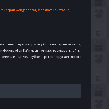
Raknapak Wongtanatat,
Моракот Сангтавип,
наёт о нетронутом коралле у Острова Черепа — места,
м фотографом Каймук он начинает раскрывать тайны,
 земель и вод. Чем глубже Наратон погружается в это