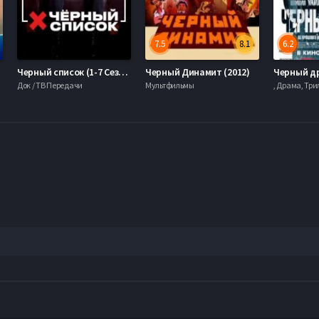
7.5
8.1
6.2
Черный список (1-7 Сезон)
Черный Динамит (2012)
Черный др
Док / ТВ Передачи
Мультфильмы