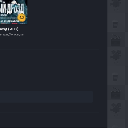
6.2
озд (2012)
, Драма, Триллеры, Ужасы, serial.mob