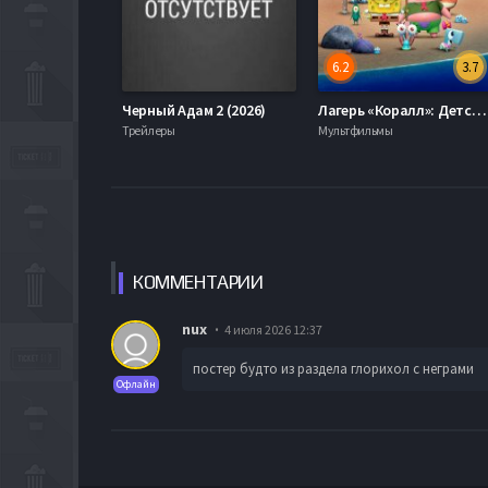
6.2
3.7
Черный Адам 2 (2026)
Лагерь «Коралл»: Детство Губки Боба (1-2 Сезон)
Трейлеры
Мультфильмы
КОММЕН
ТАРИИ
nux
4 июля 2026 12:37
постер будто из раздела глорихол с неграми
Офлайн