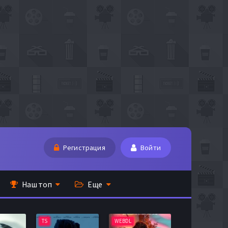
Регистрация
Войти
Наш топ
Еще
TS
WEBDL
TS