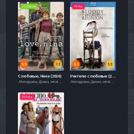
1-5 Серия
HDRip
6.9
7.2
6.3
5.9
C любовью, Нина (2016)
Учителю с любовью (2006)
, Мелодрамы, Драма, serial.mob
, Мелодрамы, Драма, serial.mob
DVDRip