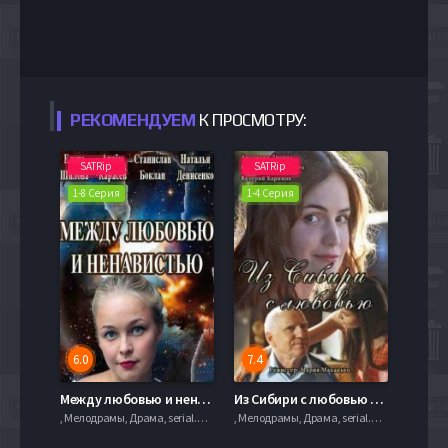
РЕКОМЕНДУЕМ
К ПРОСМОТРУ:
SATRip
SATRip
1-8 Серия
1-4 Серия
6.0
7.4
Между любовью и ненавистью (2016)
Из Сибири с любовью (2016)
, Мелодрамы, Драма, serial.mob
, Мелодрамы, Драма, serial.mob