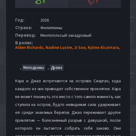
3
7
Год:
2026
Страна:
Филиппины
Перевод:
Многоголосый закадровый
В ролях:
Alden Richards,
Nadine Lustre,
Ji Soo,
Kyline Alcantara,
,
,
Мелодрамы
Драма
Кара и Джао встречаются на острове Сиаргао, куда
каждого из них приводит собственное проклятие. Кара
не может покинуть это место с того самого момента, как
ступила на остров, будто невидимая сила удерживает
её среди знакомых берегов. Джао переживает другое
проклятие — болезненный разрыв с девушкой, после
которого он пытается собрать себя заново. Они
слишком разные, спорят, сталкиваются взглядами и не