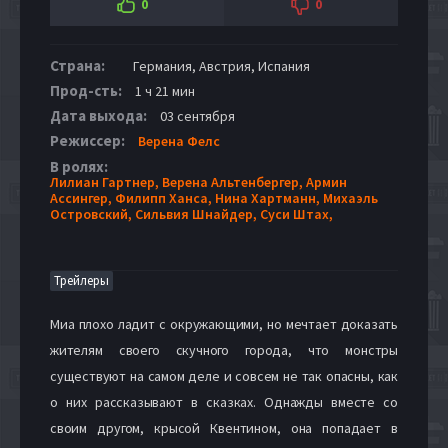
0
0
Страна:
Германия, Австрия, Испания
Прод-сть:
1 ч 21 мин
Дата выхода:
03 сентября
Режиссер:
Верена Фелс
В ролях:
Лилиан Гартнер,
Верена Альтенбергер,
Армин
Ассингер,
Филипп Ханса,
Нина Хартманн,
Михаэль
Островский,
Сильвия Шнайдер,
Суси Штах,
Трейлеры
Миа плохо ладит с окружающими, но мечтает доказать
жителям своего скучного города, что монстры
существуют на самом деле и совсем не так опасны, как
о них рассказывают в сказках. Однажды вместе со
своим другом, крысой Квентином, она попадает в