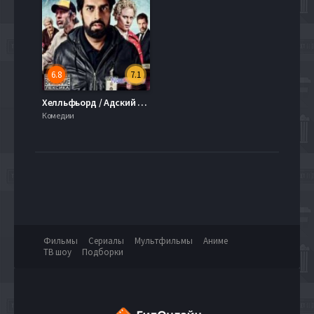
6.8
7.1
Хелльфьорд / Адский фьорд (1 сезон) (2013)
Комедии
Фильмы
Сериалы
Мультфильмы
Аниме
ТВ шоу
Подборки