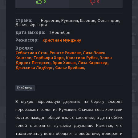
0
0
Страна:
Норвегия, Румыния, Швеция, Финляндия,
Дания, Франция
Дата выхода:
29 октября
Режиссер:
Кристиан Мунджиу
В ролях:
Себастиан Стэн,
Ренате Реинсве,
Лиза Ловен
Конгсли,
Торбьорн Харр,
Кристиан Рубек,
Эллен
Доррит Петерсен,
Эрик Хивью,
Лиза Карлехед,
Джессика Лидберг,
Силье Брейвик,
Трейлеры
В глухую норвежскую деревню на берегу фьорда
переезжает семья из Румынии. Сначала новые жители
быстро находят общий язык с соседями, а дети обеих
семей становятся лучшими друзьями. Кажется, что
тихая жизнь у воды обещает спокойствие, доверие и