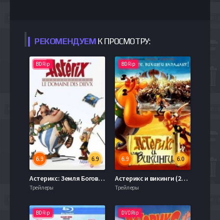
РЕКОМЕНДУЕМ
К ПРОСМОТРУ:
BDRip
BDRip
6.9
6.9
6.9
6.0
Астерикс: Земля Богов (2014)
Астерикс и викинги (2006)
Трейлеры
Трейлеры
BDRip
DVDRip