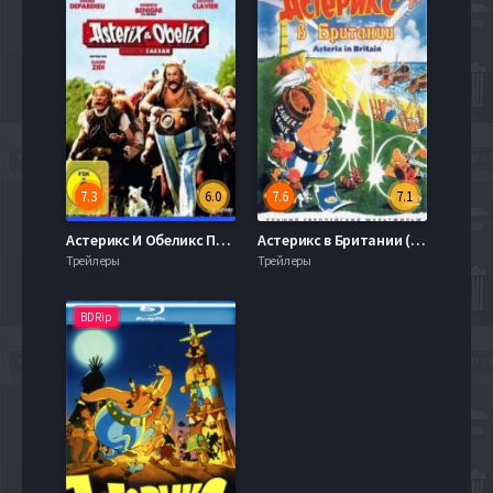
7.3
6.0
7.6
7.1
Астерикс И Обеликс Против Цезаря (1999)
Астерикс в Британии (1986)
Трейлеры
Трейлеры
BDRip