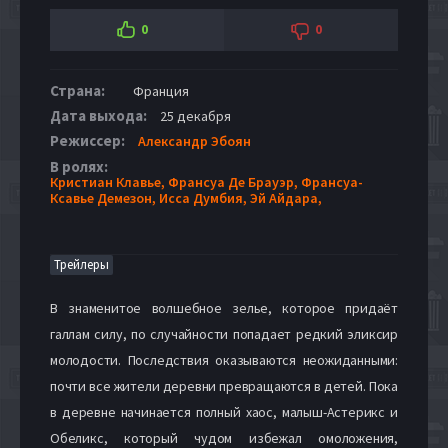
0
0
Страна:
Франция
Дата выхода:
25 декабря
Режиссер:
Александр Эбоян
В ролях:
Кристиан Клавье,
Франсуа Де Брауэр,
Франсуа-
Ксавье Демезон,
Исса Думбия,
Эй Айдара,
Трейлеры
В знаменитое волшебное зелье, которое придаёт
галлам силу, по случайности попадает редкий эликсир
молодости. Последствия оказываются неожиданными:
почти все жители деревни превращаются в детей. Пока
в деревне начинается полный хаос, малыш-Астерикс и
Обеликс, который чудом избежал омоложения,