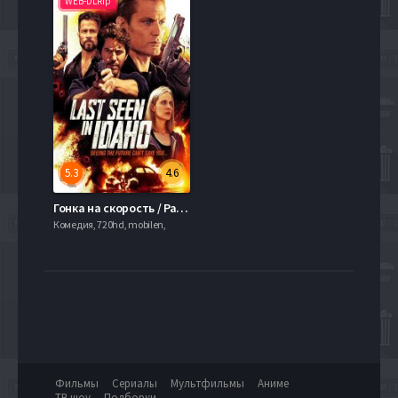
WEB-DLRip
5.3
4.6
Гонка на скорость / Разыскивается в Айдахо (2018)
Комедия, 720hd, mobilen,
Фильмы
Сериалы
Мультфильмы
Аниме
ТВ шоу
Подборки