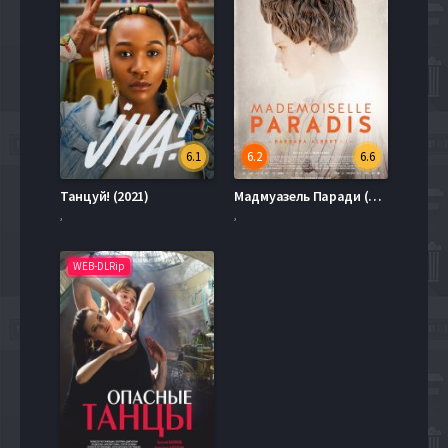
6.1
6.2
6.6
Танцуй! (2021)
Мадмуазель Паради (2017)
,
,
WEB-DLRip