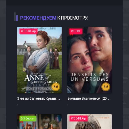
РЕКОМЕНДУЕМ
К ПРОСМОТРУ:
WEB-DLRip
WEBDL
6.6
6.6
Энн из Зелёных Крыш: Пламя и роса (2017)
Больше Вселенной (2022)
,
,
1-5 Серия
WEB-DLRip