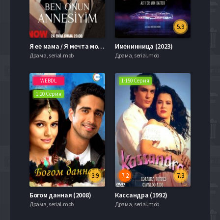
5.9
Я ее мама / Я мечта моей матери (2025)
Именинница (2023)
Драма, serial.mob
Драма, serial.mob
WEBDL
1-150 Серия
1-20 Серия
3.9
7.2
7.3
Богом данная (2008)
Кассандра (1992)
Драма, serial.mob
Драма, serial.mob