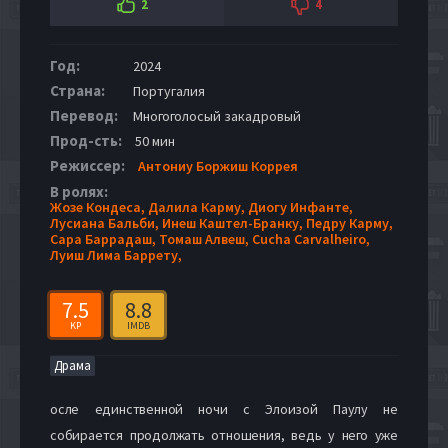
2
4
Год:
2024
Страна:
Португалия
Перевод:
Многоголосый закадровый
Прод-сть:
50 мин
Режиссер:
Антониу Боржиш Коррея
В ролях:
Жозе Кондеса,
Далила Карму,
Диогу Инфанте,
Лусиана Бальби,
Инеш Каштел-Бранку,
Педру Карму,
Сара Баррадаш,
Томаш Алвеш,
Cucha Carvalheiro,
Луиш Лима Баррету,
7.5
8.8
KP
IMDB
Драма
осле единственной ночи с Элоизой Паулу не
собирается продолжать отношения, ведь у него уже