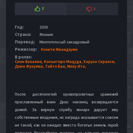
7
1
Год:
2026
Страна:
Япония
Перевод:
Многоголосый закадровый
Режиссер:
Кэнити Имаидзуми
В ролях:
Сион Вакаяма,
Кэнъитиро Мацуда,
Харука Сираиси,
Дзюн Фукуяма,
Тайто Бан,
Мику Ито,
После десятилетий кровопролитных сражений
прославленный воин Диас наконец возвращается
домой. За верную службу монарх дарует ему
собственные владения, но награда оказывается совсем
не такой, как он ожидал: вместо богатых земель герой
получает бескрайнюю пустошь на дальних окраинах