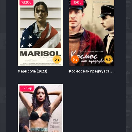
WEBDL
HDRip
5.7
6.8
6.6
Марисоль (2023)
Космос как предчувствие (2005)
DVDRip