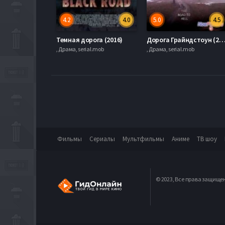
4.2
4.0
5.0
4.5
Темная дорога (2016)
Дорога Грайндстоун (2
, Драма, serial.mob
, Драма, serial.mob
Фильмы
Сериалы
Мультфильмы
Аниме
ТВ шоу
© 2023, Все права защище