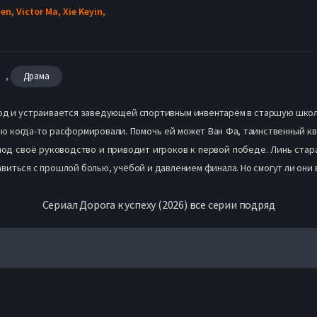
hen,
Victor Ma,
Xie Keyin,
,
Драма
од и устраивается заведующей спортивным инвентарём в старшую школ
 когда-то расформировали. Помочь ей может Ван Фа, таинственный к
под своё руководство и приводит игроков к первой победе. Линь стара
виться с прошлой болью, учёбой и давлением финала. Но смогут ли они
Сериал Дорога к успеху (2026) все серии подряд