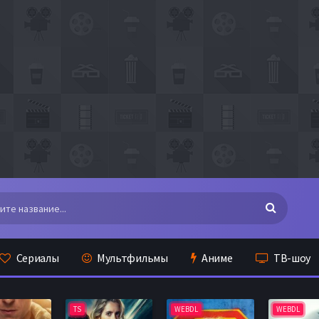
Сериалы
Мультфильмы
Аниме
ТВ-шоу
TS
WEBDL
WEBDL