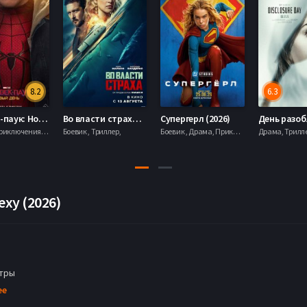
8.2
6.3
Человек-паук: Новый день (2026)
Во власти страха (2026)
Супергерл (2026)
Боевик , Приключения, Фантастика, Фэнтези,
Боевик , Триллер,
Боевик , Драма, Приключения, Фантастика,
еху (2026)
тры
ee