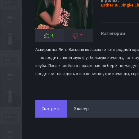
В ролях:
Esther Yu,
Jingke C
Категории
4
7
Аспирантка Линь Ваньсин возвращается в родной гор
— возродить школьную футбольную команду, которую
клуба. После тяжёлого поражения он берёт команду 
предстоит наладить отношения внутри команды, спра
Смотреть
2 плеер