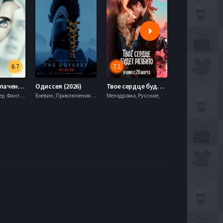
6.7
7.1
День разоблачения (2026)
Одиссея (2026)
Твое сердце будет разбито (2026)
Моана (2026)
Драма, Триллер, Фантастика,
Боевик , Приключения, Фэнтези,
Мелодрама, Русские,