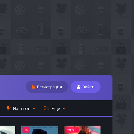
Регистрация
Войти
Наш топ
Еще
TS
WEBDL
TS