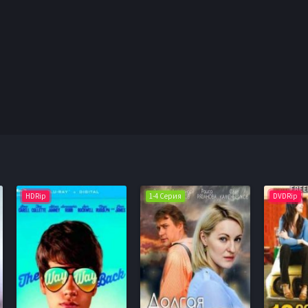
HDRip
1-4 Серия
DVDRip