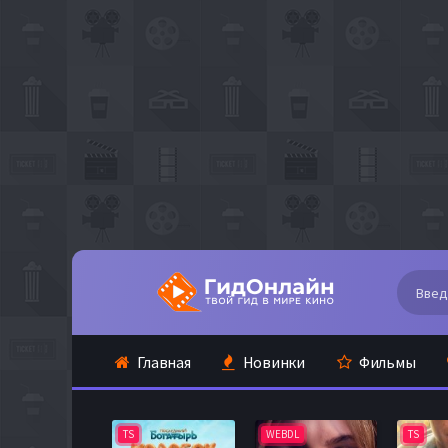
Главная
Новинки
Фильмы
TS
WEBDL
TS