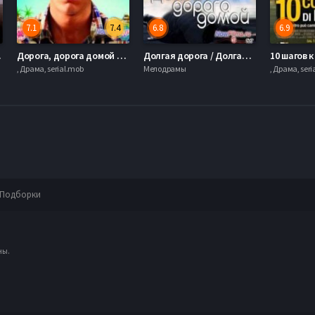
7.1
7.4
6.8
6.9
008)
Дорога, дорога домой (2013)
Долгая дорога / Долгая дорога домой (2013)
10 шагов к
, Драма, serial.mob
Мелодрамы
, Драма, ser
Подборки
ны.