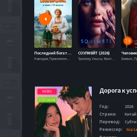
7.9
Последний богатырь. Колобок (2026)
СОУЛМ8ЙТ (2026)
Комедия, Приключения, Фэнтези,
Триллер, Ужасы, Фантастика,
Дорога к усп
WEBDL
1-32 Серия
Год:
2026
Страна:
Китай
Перевод:
Субти
Режиссер:
Gia L