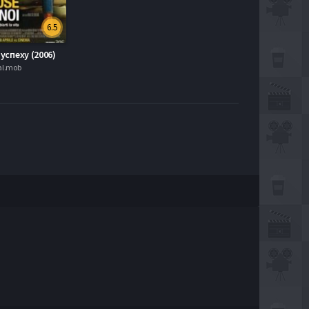
6.5
 успеху (2006)
ial.mob