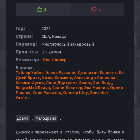
1
2
Год:
2024
Страна:
США, Канада
Перевод:
Многоголосый закадровый
Прод-сть:
1 ч 24 мин
Режиссер:
Рон Оливер
В ролях:
Тайлер Хайнс,
Элена Рускони,
Джонатан Беннетт,
Би
Джей Бритт,
Хизер Хемменс,
Александр Линкольн,
Козимо Фуско,
Лили Додсуорт-Эванс,
Энн Бёрд,
Венди Мэй Браун,
Сэлли Декстер,
Эва Маклин,
Орлин
Павлов,
Хлоя Рафаэль,
Оливер Шоу,
Элизабет
Уотлет,
,
,
Драма
Мелодрама
Джексон переезжает в Италию, чтобы быть ближе к
своей дочери и попытаться наладить жизнь на новом