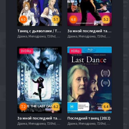
6.0
5.7
6.8
5.2
Танец с дьяволами / Танец с демонами (2015)
За мной последний танец 2 (2007)
Драма, Мелодрама, 720hd, mobilen,
Драма, Мелодрама, 720hd, mobilen,
DVDRip
HDRip
7.2
6.2
6.4
За мной последний танец (2001)
Последний танец (2012)
Драма, Мелодрама, 720hd, mobilen,
Драма, Мелодрама, 720hd, mobilen,