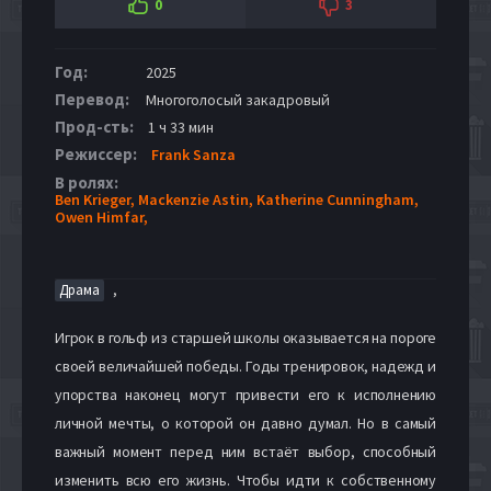
0
3
Год:
2025
Перевод:
Многоголосый закадровый
Прод-сть:
1 ч 33 мин
Режиссер:
Frank Sanza
В ролях:
Ben Krieger,
Mackenzie Astin,
Katherine Cunningham,
Owen Himfar,
,
Драма
Игрок в гольф из старшей школы оказывается на пороге
своей величайшей победы. Годы тренировок, надежд и
упорства наконец могут привести его к исполнению
личной мечты, о которой он давно думал. Но в самый
важный момент перед ним встаёт выбор, способный
изменить всю его жизнь. Чтобы идти к собственному