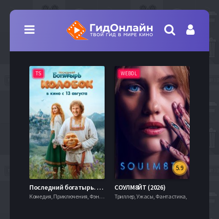
TS
WEBDL
TS
5.9
8.0
Последний богатырь. Колобок (2026)
СОУЛМ8ЙТ (2026)
Комедия, Приключения, Фэнтези,
Триллер, Ужасы, Фантастика,