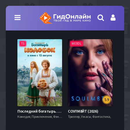
TS
WEBDL
TS
5.9
8.0
Последний богатырь. Колобок (2026)
СОУЛМ8ЙТ (2026)
Комедия, Приключения, Фэнтези,
Триллер, Ужасы, Фантастика,