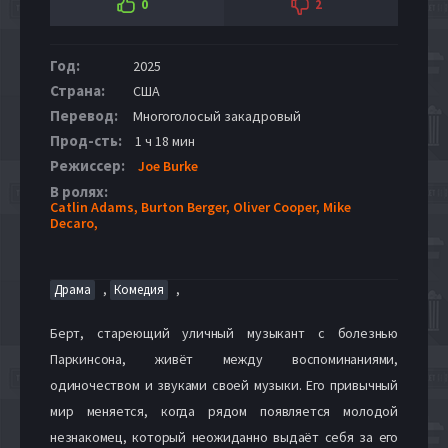
0
2
Год:
2025
Страна:
США
Перевод:
Многоголосый закадровый
Прод-сть:
1 ч 18 мин
Режиссер:
Joe Burke
В ролях:
Catlin Adams,
Burton Berger,
Oliver Cooper,
Mike
Decaro,
,
,
Драма
Комедия
Берт, стареющий уличный музыкант с болезнью
Паркинсона, живёт между воспоминаниями,
одиночеством и звуками своей музыки. Его привычный
мир меняется, когда рядом появляется молодой
незнакомец, который неожиданно выдаёт себя за его