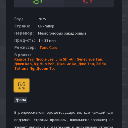
3
3
Год:
2025
Страна:
Сингапур
Перевод:
Многоголосый закадровый
Прод-сть:
1 ч 38 мин
Режиссер:
Тань Сыю
В ролях:
Ranice Tay,
Nicole Lee,
Lim Shi-An,
Genevieve Tan,
Джек Као,
Ng Mun Poh,
Дженис Ко,
Джо Тан,
Zelda
Tatiana Ng,
Дорин То,
6.6
IMDB
,
Драма
В репрессивном городе-государстве, где каждый шаг
подчинён строгим правилам, школьница-сорванец не
желает мириться с давлением и молчаливым страхом.