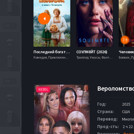
7.9
Последний богатырь. Колобок (2026)
СОУЛМ8ЙТ (2026)
Комедия, Приключения, Фэнтези,
Триллер, Ужасы, Фантастика,
Вероломство
WEBDL
Год:
2025
Страна:
США
Перевод:
Много
Прод-сть:
2 ч 22
Режиссер:
Darre