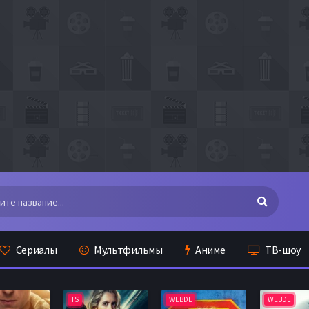
Сериалы
Мультфильмы
Аниме
ТВ-шоу
TS
WEBDL
WEBDL