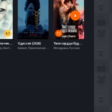
6.7
7.1
День разоблачения (2026)
Одиссея (2026)
Твое сердце будет разбито (2026)
Моана (2026)
Драма, Триллер, Фантастика,
Боевик , Приключения, Фэнтези,
Мелодрама, Русские,