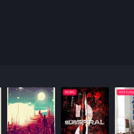
WEBDL
WEB-DLRi