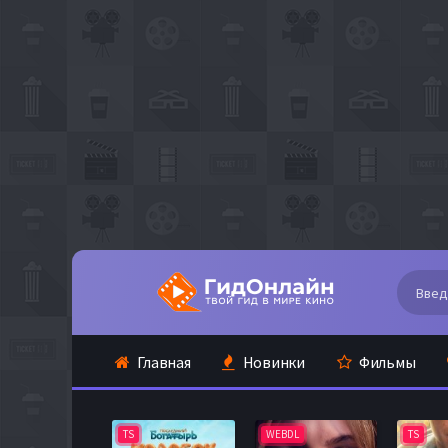
Главная
Новинки
Фильмы
TS
WEBDL
TS