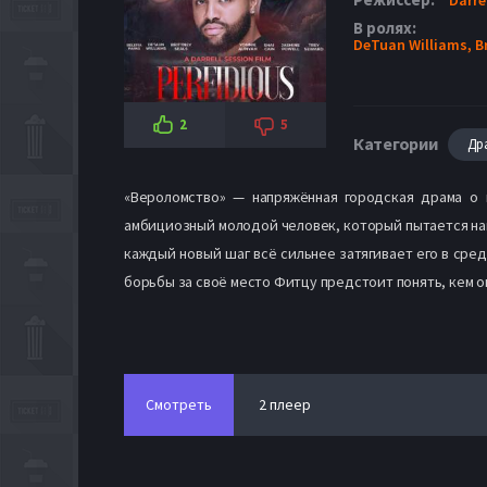
В ролях:
DeTuan Williams,
B
2
5
Категории
Др
«Вероломство» — напряжённая городская драма о 
амбициозный молодой человек, который пытается на
каждый новый шаг всё сильнее затягивает его в сре
борьбы за своё место Фитцу предстоит понять, кем он
Смотреть
2 плеер