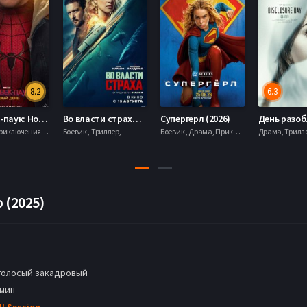
8.2
6.3
Человек-паук: Новый день (2026)
Во власти страха (2026)
Супергерл (2026)
Боевик , Приключения, Фантастика, Фэнтези,
Боевик , Триллер,
Боевик , Драма, Приключения, Фантастика,
 (2025)
голосый закадровый
 мин
ll Session