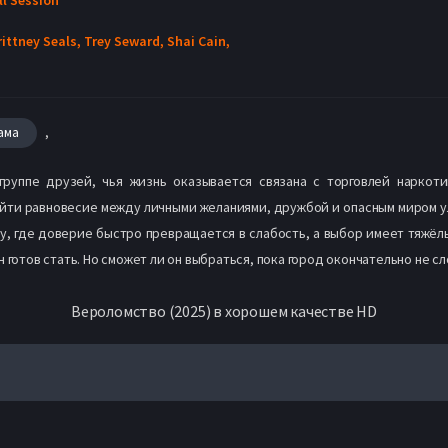
rittney Seals,
Trey Seward,
Shai Cain,
,
ама
группе друзей, чья жизнь оказывается связана с торговлей наркот
йти равновесие между личными желаниями, дружбой и опасным миром ул
ду, где доверие быстро превращается в слабость, а выбор имеет тяжёл
 готов стать. Но сможет ли он выбраться, пока город окончательно не сл
Вероломство (2025) в хорошем качестве HD