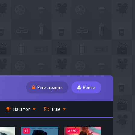
Регистрация
Войти
Наш топ
Еще
TS
WEBDL
TS