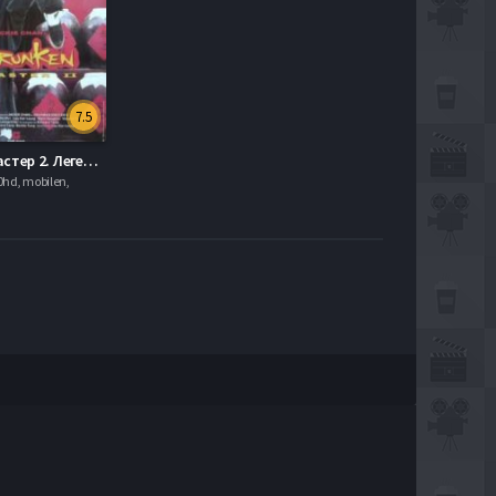
7.5
Пьяный мастер 2. Легенда о пьяном мастере (1994)
hd, mobilen,