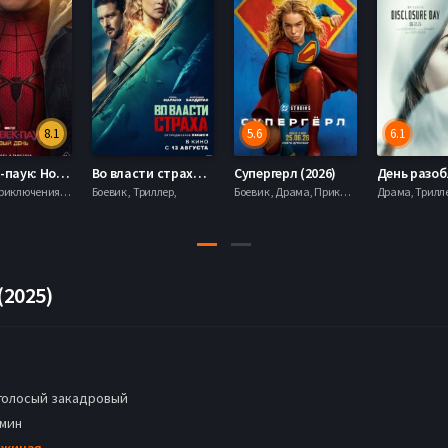
8.1
5.6
6.1
Человек-паук: Новый день (2026)
Во власти страха (2026)
Супергерл (2026)
Боевик , Приключения, Фантастика, Фэнтези,
Боевик , Триллер,
Боевик , Драма, Приключения, Фантастика,
(2025)
голосый закадровый
 мин
Чжицзя