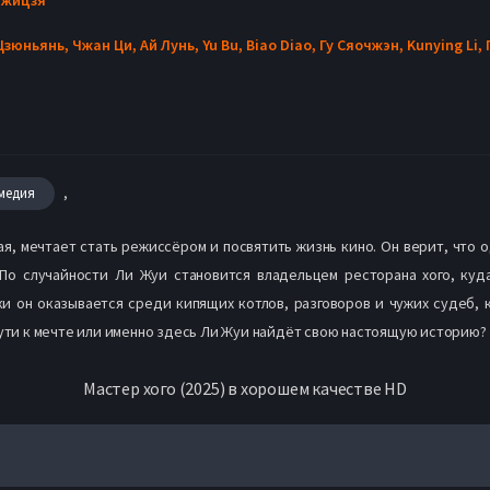
Цзюньянь,
Чжан Ци,
Ай Лунь,
Yu Bu,
Biao Diao,
Гу Сяочжэн,
Kunying Li,
,
медия
я, мечтает стать режиссёром и посвятить жизнь кино. Он верит, что
 По случайности Ли Жуи становится владельцем ресторана хого, куд
и он оказывается среди кипящих котлов, разговоров и чужих судеб,
пути к мечте или именно здесь Ли Жуи найдёт свою настоящую историю?
Мастер хого (2025) в хорошем качестве HD