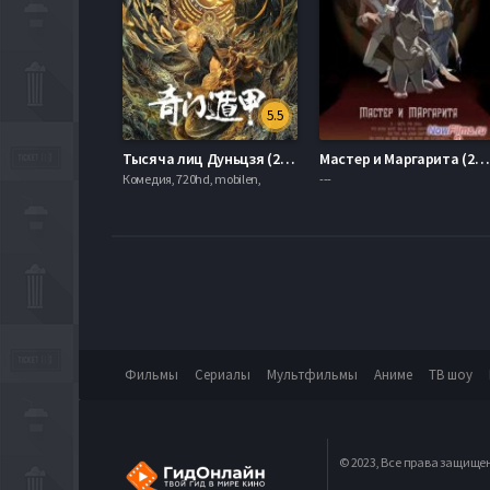
5.5
Тысяча лиц Дуньцзя (2020)
Мастер и Маргарита (2015)
Комедия, 720hd, mobilen,
---
Фильмы
Сериалы
Мультфильмы
Аниме
ТВ шоу
© 2023, Все права защище