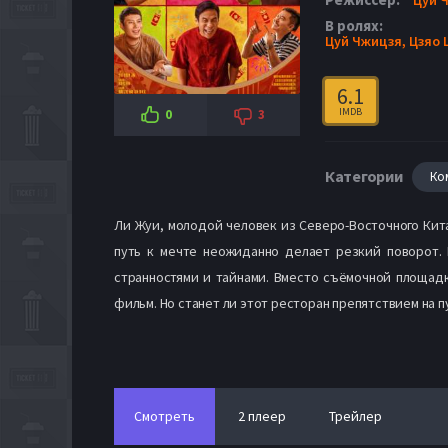
В ролях:
Цуй Чжицзя,
Цзяо 
6.1
IMDB
0
3
Категории
Ко
Ли Жуи, молодой человек из Северо-Восточного Кита
путь к мечте неожиданно делает резкий поворот.
странностями и тайнами. Вместо съёмочной площадк
фильм. Но станет ли этот ресторан препятствием на 
Смотреть
2 плеер
Трейлер