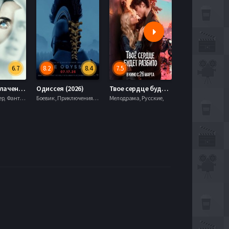
6.7
8.2
8.4
7.5
6.0
День разоблачения (2026)
Одиссея (2026)
Твое сердце будет разбито (2026)
Моана (2026)
Драма, Триллер, Фантастика,
Боевик , Приключения, Фэнтези,
Мелодрама, Русские,