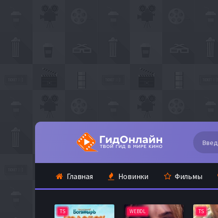
Главная
Новинки
Фильмы
TS
WEBDL
TS