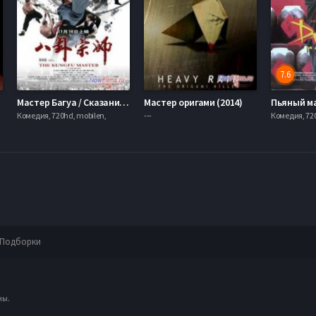
7.6
Мастер Багуа / Сказание о наставнике Ба-гуа / Мастер кунг-фу (2012)
Мастер оригами (2014)
Комедия, 720hd, mobilen,
---
Комедия, 720
Подборки
ны.