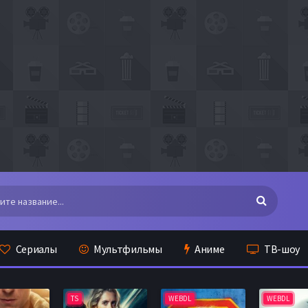
Сериалы
Мультфильмы
Аниме
ТВ-шоу
TS
WEBDL
WEBDL