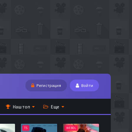
Регистрация
Войти
Наш топ
Еще
TS
WEBDL
TS