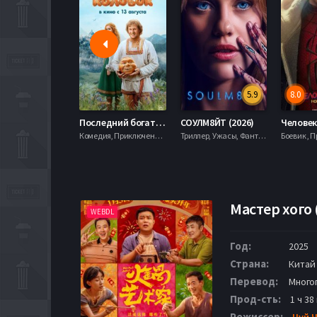
5.9
8.0
Последний богатырь. Колобок (2026)
СОУЛМ8ЙТ (2026)
Комедия, Приключения, Фэнтези,
Триллер, Ужасы, Фантастика,
Мастер хого 
WEBDL
Год:
2025
Страна:
Китай
Перевод:
Много
Прод-сть:
1 ч 38
Режиссер:
Цуй 