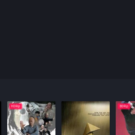
HDRip
BDRip