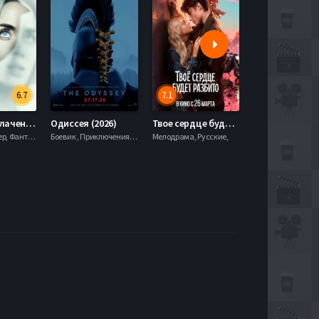
6.7
7.1
День разоблачения (2026)
Одиссея (2026)
Твое сердце будет разбито (2026)
Моана (2026)
Драма, Триллер, Фантастика,
Боевик , Приключения, Фэнтези,
Мелодрама, Русские,