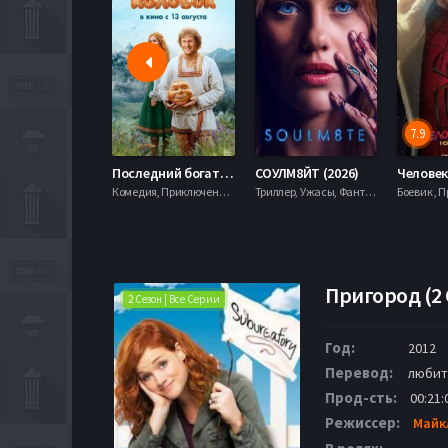
7.9
Последний богатырь. Колобок (2026)
СОУЛМ8ЙТ (2026)
Комедия, Приключения, Фэнтези,
Триллер, Ужасы, Фантастика,
Пригород (2 
2 Сезон | Все Серии
Год:
2012
Перевод:
любит
Прод-сть:
00:21:
Режиссер:
Майк