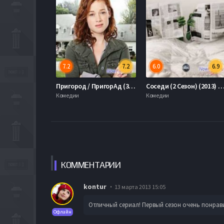
7.2
7.2
6.0
6.9
Пригород / ПригорАд (3 Сезон) (2014)
Соседи (2 Сезон) (2013) Все 
Комедии
Комедии
КОММЕН
ТАРИИ
kontur
13 марта 2013 15:05
Отличный сериал! Первый сезон очень понрави
Офлайн