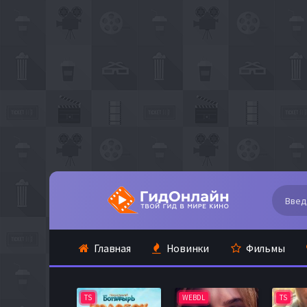
Главная
Новинки
Фильмы
TS
WEBDL
TS