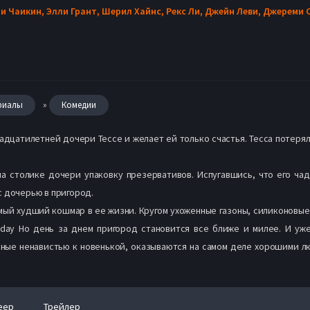
и Чаикин,
Элли Грант,
Шерил Хайнс,
Рекс Ли,
Джейн Леви,
Джереми 
»
риалы
Комедии
цатилетней дочери Тессе и желает ей только счастья. Тесса потеряла 
 столике дочери упаковку презервативов. Испугавшись, что его ча
с дочерью в пригород.
амый худший кошмар в ее жизни. Кругом ухоженные газоны, силиконовы
.day Но день за днем пригород становится все ближе и милее. И уж
ные ненавистью к новенькой, оказываются на самом деле хорошими л
еер
Трейлер