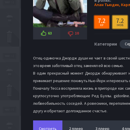
В ролях:
Алан Тьюдик,
Карл
7.2
7.2
KP
IMDB
63
10
Категории
Се
Отец-одиночка Джордж души не чает в своей шестнад
это время заботливый отец заменял ей всю семью.
В один прекрасный момент Джордж обнаруживает на
принимает решение: покинуть Нью-Йорк и переехать 
Поначалу Тесса восприняла жизнь в пригороде как с
круглосуточно употребляющие Ред Буллы. gidonline
любвеобильность соседей. А ровесники, переполнен
другу и обретают долгожданное счастье.
Смотреть
2 плеер
3 плеер
4 пл