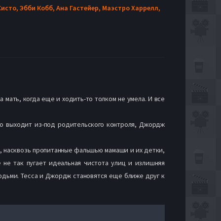
Систо,
Эбби Кобб,
Ана Гастейер,
Маэстро Харрелл,
мать, когда еще и ходить-то толком не умела. И все
до выходит из-под родительского контроля, Джордж
е, насквозь пропитанные фальшью мамаши и их детки,
е не так пугает идеальная чистота улиц и излишняя
юдьми. Тесса и Джордж становятся еще ближе друг к