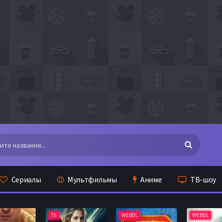
Сериалы
Мультфильмы
Аниме
ТВ-шоу
TS
WEBDL
WEBDL