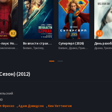
8.2
6.3
Человек-паук: Новый день (2026)
Во власти страха (2026)
Супергерл (2026)
Боевик , Приключения, Фантастика, Фэнтези,
Боевик , Триллер,
Боевик , Драма, Приключения, Фантастика,
Сезон) (2012)
ельский
00
л Фреско
,
Адам Дэвидсон
,
Кен Уиттингэм