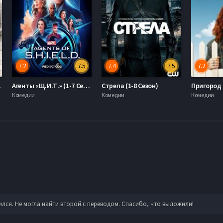
7.2
7.5
7.4
7.5
7.2
Серии
Агенты «Щ.И.Т.» (1-7 Сезон)
Стрела (1-8 Сезон)
Пригород 
Комедии
Комедии
Комедии
лся. Не могла найти второй с переводом. Спасибо, что выложили!