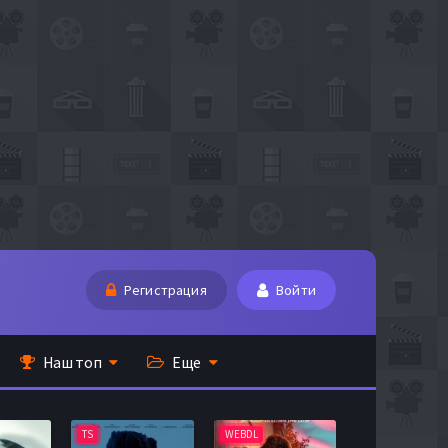
Регистрация
Войти
Наш топ
Еще
TS
WEBDL
TS