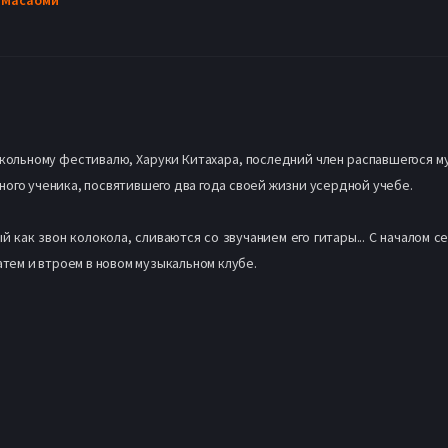
школьному фестивалю, Харуки Китахара, последний член распавшегося муз
ого ученика, посвятившего два года своей жизни усердной учебе.
й как звон колокола, сливаются со звучанием его гитары... С началом с
атем и втроем в новом музыкальном клубе.