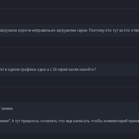
загрузили короче неправильно загрузилии серии. Поэтому кто тут за это отвеч
ует в одном графика одна а с 10 серии касяк какойто?
 аниме.
аниме". А тут пришлось сочинять что еще написать чтобы комментарий приня