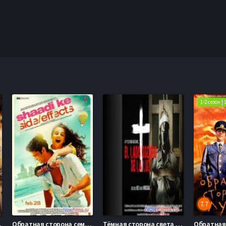
1-2 сезон |
7.7
(2015)
Обратная сторона семейной жизни (2014)
Тёмная сторона света (2013)