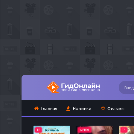
Главная
Новинки
Фильмы
TS
WEBDL
TS