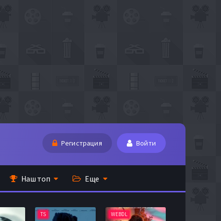
Регистрация
Войти
Наш топ
Еще
TS
WEBDL
TS