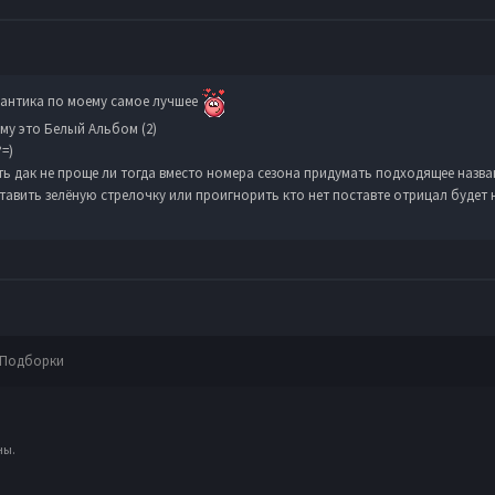
мантика по моему самое лучшее
му это Белый Альбом (2)
=)
ть дак не проще ли тогда вместо номера сезона придумать подходящее назва
авить зелёную стрелочку или проигнорить кто нет поставте отрицал будет 
Подборки
ны.