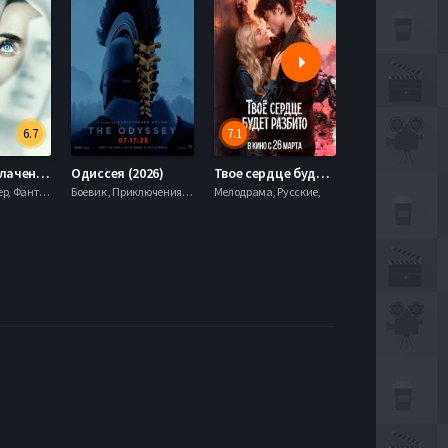
6.7
7.1
День разоблачения (2026)
Одиссея (2026)
Твое сердце будет разбито (2026)
Моана (2026)
Драма, Триллер, Фантастика,
Боевик , Приключения, Фэнтези,
Мелодрама, Русские,