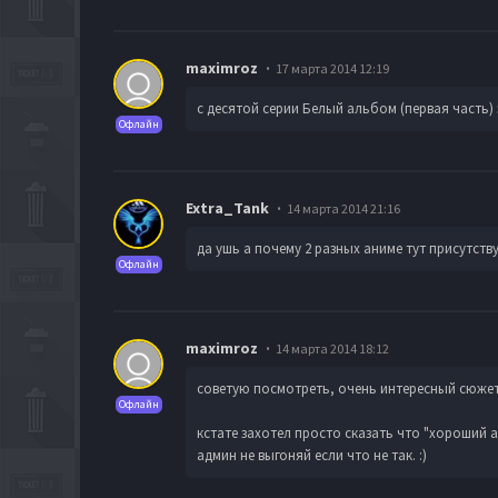
maximroz
17 марта 2014 12:19
с десятой серии Белый альбом (первая часть) 
Офлайн
Extra_Tank
14 марта 2014 21:16
да ушь а почему 2 разных аниме тут присутств
Офлайн
maximroz
14 марта 2014 18:12
советую посмотреть, очень интересный сюжет
Офлайн
кстате захотел просто сказать что "хороший 
админ не выгоняй если что не так. :)