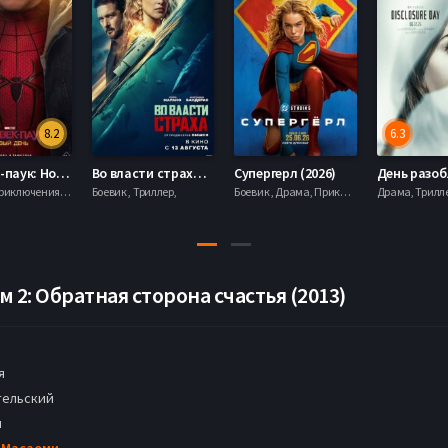
8.2
6.3
Человек-паук: Новый день (2026)
Во власти страха (2026)
Супергерл (2026)
Боевик , Приключения, Фантастика, Фэнтези,
Боевик , Триллер,
Боевик , Драма, Приключения, Фантастика,
 2: Обратная сторона счастья (2013)
я
ельский
н
 Масаоми