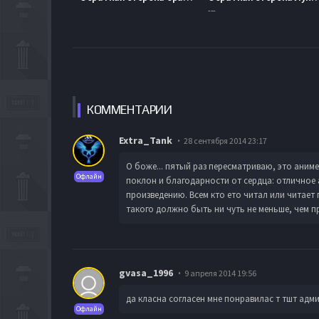
---
КОММЕН
ТАРИИ
Extra_Tank
28 сентября 2014 23:17
О боже... пятый раз пересматриваю, это аниме
Офлайн
поклон и благодарности от сердца: отличное
произведению. Всем кто ето читал или читает 
такого должно быть ни чуть не меньше, чем пр
gvasa_1996
9 апреля 2014 19:56
да класна согласен мне понравилас т тшт адми
Офлайн