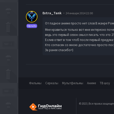
Extra_Tank
24 января 2014 22:00
От падное аниме просто нет слов В жанре Ро
Офлайн
Мне нравиться только вот мне интересно поче
ведь это первый сезон смысл писать что это 2?
Еслив ответ в том чтоб после первый придума
Кто согласен со мною достаточно просто пост
За ранее спасибо=)
Фильмы
Сериалы
Мультфильмы
Аниме
ТВ шоу
© 2023, Все права защище