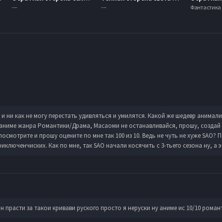
---
---
Фантастика
 и ни как не могу перестать удивляться и умилятся. Какой же шедевр анимал
 аниме жанра Романтики/Драма, Масаоми не останавливайся, прошу, создай
посмотрите и прошу оцените по мне так 100 из 10. Ведь не чуть не хуже SAO?
иключенчиских. Как по мне, так SAO начали косячить с 3-тьего сезона ну, а 
н прасти за такои кривави руского просто я неруски ну аниме ис 10/10 роман