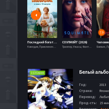
7.9
Последний богатырь. Колобок (2026)
СОУЛМ8ЙТ (2026)
Комедия, Приключения, Фэнтези,
Триллер, Ужасы, Фантастика,
Белый альбом
1-13 Серия
Год:
2013
Страна:
Япони
Перевод:
Любит
Прод-сть:
25 ми
Режиссер:
Андо