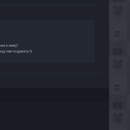
ние к ниму?
над чем подумать=)