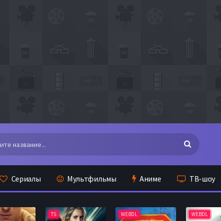
Сериалы
Мультфильмы
Аниме
ТВ-шоу
TS
WEBDL
WEBDL