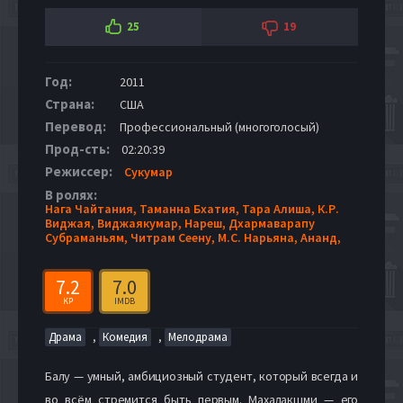
25
19
Год:
2011
Страна:
США
Перевод:
Профессиональный (многоголосый)
Прод-сть:
02:20:39
Режиссер:
Сукумар
В ролях:
Нага Чайтания,
Таманна Бхатия,
Тара Алиша,
К.Р.
Виджая,
Виджаякумар,
Нареш,
Дхармаварапу
Субраманьям,
Читрам Сеену,
М.С. Нарьяна,
Ананд,
7.2
7.0
KP
IMDB
,
,
Драма
Комедия
Мелодрама
Балу — умный, амбициозный студент, который всегда и
во всём стремится быть первым. Махалакшми — его