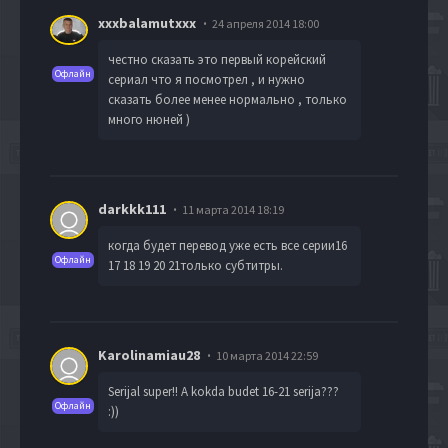
xxxbalamutxxx
24 апреля 2014 18:00
честно сказать это первый корейский
Офлайн
сериал что я посмотрел , и нужно
сказать более менее нормально , только
много нюней )
darkkk111
11 марта 2014 18:19
когда будет перевод уже есть все серии16
Офлайн
17 18 19 20 21только субтитры.
Karolinamiau28
10 марта 2014 22:59
Serijal super!! A kokda budet 16-21 serija???
Офлайн
:))