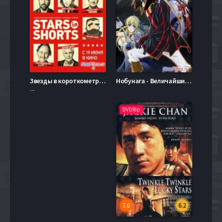
Звезды в короткометражках (2012)
Нобунага - Величайший глупец / Чудак Нобунага (2014)
---
DVDRip
7.0
6.2