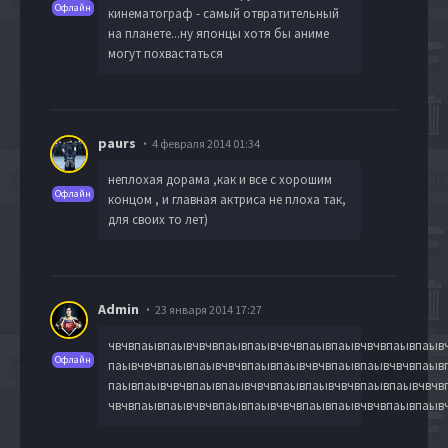
Офлайн
кинематограф - самый отвратительный
на планете...ну японцы хотя бы аниме
могут похвастаться
paurs
4 февраля 2014 01:34
неплохая дорама ,как и все с хорошим
Офлайн
концом , и главная актриса не плоха так,
для своих то лет)
Admin
23 января 2014 17:27
чвчвпаывпаывчвчвпаывпаывчвчвпаывпаывчвчвпаывпаыв
Офлайн
паывчвчвпаывпаывчвчвпаывпаывчвчвпаывпаывчвчвпаыв
паывпаывчвчвпаывпаывчвчвпаывпаывчвчвпаывпаывчвчв
чвчвпаывпаывчвчвпаывпаывчвчвпаывпаывчвчвпаывпаыв