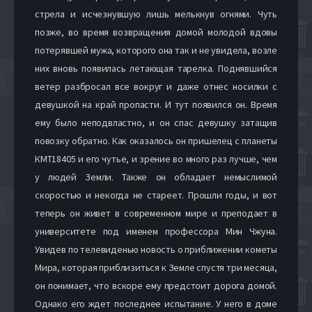
стрела и исчезнувшую лишь мелькнув огнями. Чуть
позже, во время возвращения домой молодой вдовы
потерявшей мужа, которого она так и не увидела, возле
них вновь появилась летающая тарелка. Поднявшийся
ветер разбросал все вокруг и даже отнес носилки с
девушкой на край пропасти. И тут появился он. Время
ему было неподвластно, и он спас девушку затащив
повозку обратно. Как оказалось он пришелец с планеты
КМТ18405 и его чутье, и зрение во много раз лучше, чем
у людей Земли. Также он обладает немыслимой
скоростью и некогда не стареет. Прошли годы, и вот
теперь он живет в современном мире и преподает в
университете под именем профессора Мин Чжуна.
Увидев по телевиденью новость о приближении кометы
Мира, которая приблизиться к Земле спустя три месяца,
он понимает, что вскоре ему предстоит дорога домой.
Однако его ждет последнее испытание. У него в доме