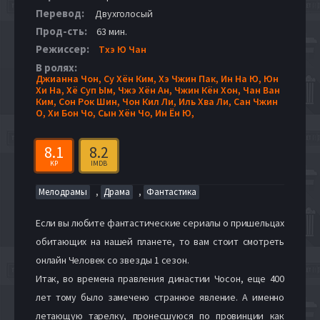
Перевод:
Двухголосый
Прод-сть:
63 мин.
Режиссер:
Тхэ Ю Чан
В ролях:
Джианна Чон,
Су Хён Ким,
Хэ Чжин Пак,
Ин На Ю,
Юн
Хи На,
Хё Суп Ым,
Чжэ Хён Ан,
Чжин Кён Хон,
Чан Ван
Ким,
Сон Рок Шин,
Чон Кил Ли,
Иль Хва Ли,
Сан Чжин
О,
Хи Бон Чо,
Сын Хён Чо,
Ин Ён Ю,
8.1
8.2
KP
IMDB
,
,
Мелодрамы
Драма
Фантастика
Если вы любите фантастические сериалы о пришельцах
обитающих на нашей планете, то вам стоит смотреть
онлайн Человек со звезды 1 сезон.
Итак, во времена правления династии Чосон, еще 400
лет тому было замечено странное явление. А именно
летающую тарелку, пронесшуюся по провинции как