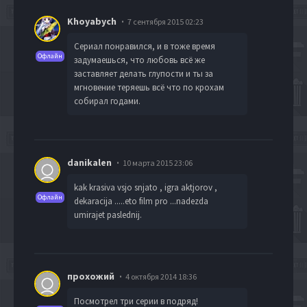
Khoyabych
7 сентября 2015 02:23
Сериал понравился, и в тоже время
Офлайн
задумаешься, что любовь всё же
заставляет делать глупости и ты за
мгновение теряешь всё что по крохам
собирал годами.
danikalen
10 марта 2015 23:06
kak krasiva vsjo snjato , igra aktjorov ,
Офлайн
dekaracija .....eto film pro ...nadezda
umirajet paslednij.
прохожий
4 октября 2014 18:36
Посмотрел три серии в подряд!