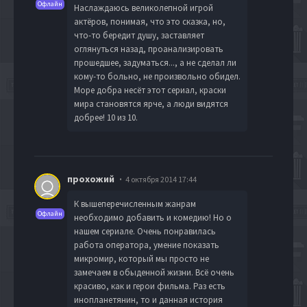
Офлайн
Наслаждаюсь великолепной игрой
актёров, понимая, что это сказка, но,
что-то бередит душу, заставляет
оглянуться назад, проанализировать
прошедшее, задуматься..., а не сделал ли
кому-то больно, не произвольно обидел.
Море добра несёт этот сериал, краски
мира становятся ярче, а люди видятся
добрее! 10 из 10.
прохожий
4 октября 2014 17:44
К вышеперечисленным жанрам
Офлайн
необходимо добавить и комедию! Но о
нашем сериале. Очень понравилась
работа оператора, умение показать
микромир, который мы просто не
замечаем в обыденной жизни. Всё очень
красиво, как и герои фильма. Раз есть
инопланетянин, то и данная история