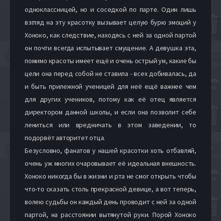
одноклассницей, но и соседкой по парте. Один лишь
взгляд на эту красотку вызывает целую бурю эмоций у
Хоноко, как следствие, находясь с ней за одной партой
он почти всегда испытывает смущение. А девушка эта,
помимо красоты имеет ещё и очень острый ум, какие бы
цели она перед собой не ставила - всех добивалась, да
и быть прилежной ученицей для неё ещё важнее чем
для других учеников, потому как её отец является
директором данной школы, и если она позволит себе
лениться или вредничать в этом заведении, то
подорвёт авторитет отца.
Безусловно, фанатов у нашей красотки хоть отбавляй,
очень уж многих очаровывает её идеальная внешность.
Хоноко никогда бы в жизни и рта не смог открыть чтобы
что-то сказать столь прекрасной девице, а вот теперь,
волею судьбы он каждый день проводит с ней за одной
партой, на расстоянии вытянутой руки. Порой Хоноко