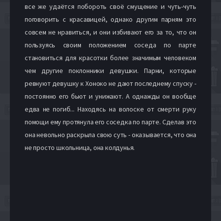
все же удаётся побороть своё смущение и чуть-чуть
поговорить с красавицей, однако другим парням это
совсем не нравиться, и они избивают его за то, что он
пользуясь своим положением соседа по парте
становиться для красотки более значимым человеком
чем другие поклонники девушки. Парни, которые
ревнуют девушку к Хоноко не дают последнему спуску -
постоянно его бьют и унижают. А однажды он вообще
едва не погиб... Находясь на волоске от смерти руку
помощи ему протянула его соседка по парте. Сделав это
она невольно раскрыла свою суть - оказывается, что она
не просто школьница, она колдунья.