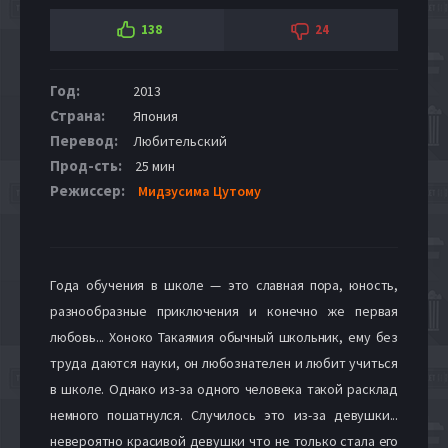
138
24
Год:
2013
Страна:
Япония
Перевод:
Любительский
Прод-сть:
25 мин
Режиссер:
Мидзусима Цутому
Года обучения в школе — это славная пора, юность,
разнообразные приключения и конечно же первая
любовь... Хоноко Такаямия обычный школьник, ему без
труда даются науки, он любознателен и любит учиться
в школе. Однако из-за одного человека такой расклад
немного пошатнулся. Случилось это из-за девушки...
невероятно красивой девушки что не только стала его