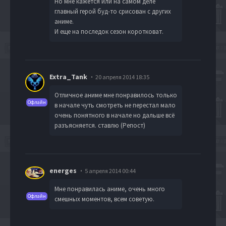
Но мне кажется или на самом деле
главный герой буд-то срисован с других
аниме.
И еще на последок сезон коротковат.
Extra_Tank
20 апреля 2014 18:35
Отличное аниме мне понравилось только
Офлайн
в начале чуть смотреть не перестал мало
очень понятного в начале но дальше всё
разъясняется. ставлю (Репост)
energes
5 апреля 2014 00:44
Мне понравилась аниме, очень много
Офлайн
смешных моментов, всем советую.