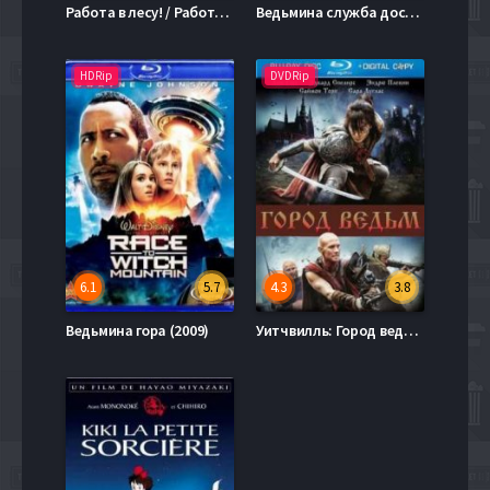
Работа в лесу! / Работа с древесиной! (2014)
Ведьмина служба доставки (2014)
HDRip
DVDRip
6.1
5.7
4.3
3.8
Ведьмина гора (2009)
Уитчвилль: Город ведьм (2010)