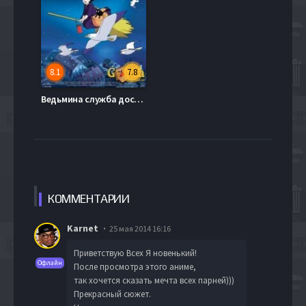
8.1
7.8
Ведьмина служба доставки (1989)
КОММЕН
ТАРИИ
Karnet
25 мая 2014 16:16
Приветствую Всех Я новенький!
Офлайн
После просмотра этого аниме,
так хочется сказать мечта всех парней)))
Прекрасный сюжет.