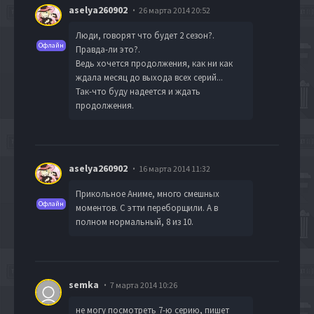
aselya260902
26 марта 2014 20:52
Люди, говорят что будет 2 сезон?.
Офлайн
Правда-ли это?.
Ведь хочется продолжения, как ни как
ждала месяц до выхода всех серий...
Так-что буду надеется и ждать
продолжения.
aselya260902
16 марта 2014 11:32
Прикольное Аниме, много смешных
Офлайн
моментов. С этти переборщили. А в
полном нормальный, 8 из 10.
semka
7 марта 2014 10:26
не могу посмотреть 7-ю серию, пишет