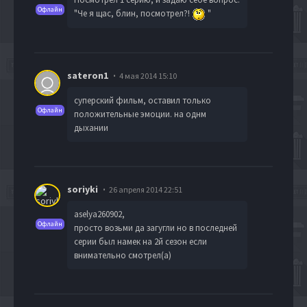
Офлайн
"Че я щас, блин, посмотрел?!
"
sateron1
4 мая 2014 15:10
суперский фильм, оставил только
Офлайн
положительные эмоции. на однм
дыхании
soriyki
26 апреля 2014 22:51
aselya260902
,
Офлайн
просто возьми да загугли но в последней
серии был намек на 2й сезон если
внимательно смотрел(а)