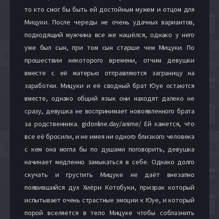
то кто смог бы быть ей достойным мужем и отцом для
Мицуки. После череды не очень удачных вариантов,
подходящий мужчина все же нашёлся, однако у него
уже был сын, при том сын старше чем Мицуки. По
прошествии некоторого времени, отчим девушки
вместе с её матерью отправляются заграницу на
заработки. Мицуки и её сводный брат Юуе остаются
вместе, однако общий язык они находят далеко не
сразу, девушка не воспринимает новоявленного брата
за родственника. gidonline.day/anime/ Ей кажется, что
все её бросили, и не имея ни одного близкого человека
с кем она могла бы по душами поговорить, девушка
начинает медленно замыкаться в себе. Однако долго
скучать и грустить Мицуке не даёт внезапно
появившийся дух Хиёри Котобуки, призрак который
испытывает очень страстные эмоции к Юуе, и который
порой вселяется в тело Мицуке чтобы соблазнить