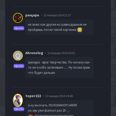
рыцарь
13 января 2014 21:27
не знаю как другие но равнодушным не
Офлайн
пройдешь после такой картинке
Ahrenolog
13 января 2014 20:01
Цензура - враг творчества. По началу как-
Офлайн
то не особо затягивает...... Ну посмотрим
что будет дальше.
toper222
13 января 2014 19:40
а ну молчать ЛОЛОКИНО!!! НЯЯЯ
Офлайн
на аву уже фапнул раз 20 -_-