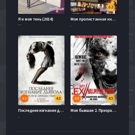
6.2
Я и моя тень (2014)
Моя пролистанная книга / Моя последняя страница (2011)
---
,
4.0
4.0
4.8
4.5
Последнее изгнание дьявола: Второе пришествие (2013)
Моя бывшая 2. Призрак (2010)
,
,