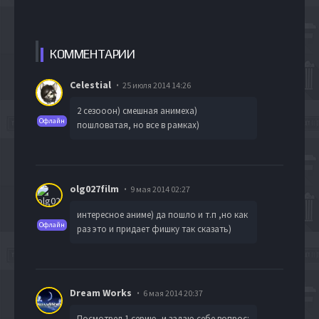
КОММЕН
ТАРИИ
Celestial
25 июля 2014 14:26
2 сезооон) смешная анимеха)
Офлайн
пошловатая, но все в рамках)
olg027film
9 мая 2014 02:27
интересное аниме) да пошло и т.п ,но как
Офлайн
раз это и придает фишку так сказать)
Dream Works
6 мая 2014 20:37
Посмотрел 1 серию, и задаю себе вопрос: