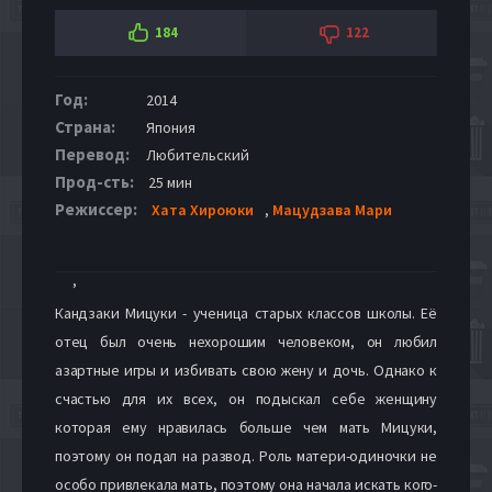
184
122
Год:
2014
Страна:
Япония
Перевод:
Любительский
Прод-сть:
25 мин
Режиссер:
Хата Хироюки
,
Мацудзава Мари
,
Кандзаки Мицуки - ученица старых классов школы. Её
отец был очень нехорошим человеком, он любил
азартные игры и избивать свою жену и дочь. Однако к
счастью для их всех, он подыскал себе женщину
которая ему нравилась больше чем мать Мицуки,
поэтому он подал на развод. Роль матери-одиночки не
особо привлекала мать, поэтому она начала искать кого-