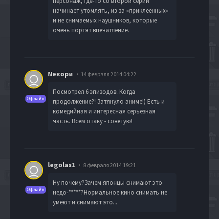
персонаж, где-то со второй серии
начинает утомлять, из-за «приклеенных»
и не снимаемых наушников, которые
очень портят впечатление.
Neкoри
14 февраля 2014 04:22
Посмотрел 6 эпизодов. Когда
Офлайн
продолжение?! Затянуло аниме!) Есть и
комедийная и интересная серьезная
часть. Всем отаку - советую!
legolas1
8 февраля 2014 19:21
Ну почему?Зачем японцы снимают это
Офлайн
недо-
*****
?Нормальное кино снимать не
умеют и снимают это...