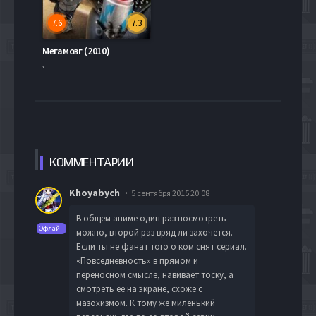
7.6
7.3
Мегамозг (2010)
,
КОММЕН
ТАРИИ
Khoyabych
5 сентября 2015 20:08
В общем аниме один раз посмотреть
Офлайн
можно, второй раз вряд ли захочется.
Если ты не фанат того о ком снят сериал.
«Повседневность» в прямом и
переносном смысле, навивает тоску, а
смотреть её на экране, схоже с
мазохизмом. К тому же миленький