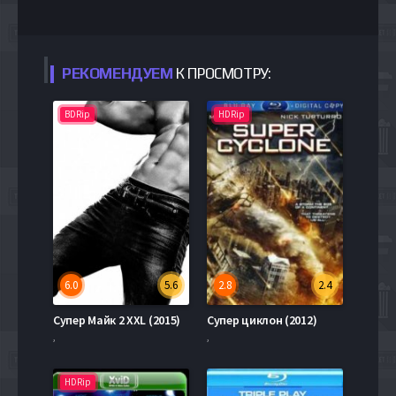
РЕКОМЕНДУЕМ
К ПРОСМОТРУ:
BDRip
HDRip
6.0
5.6
2.8
2.4
Супер Майк 2 XXL (2015)
Супер циклон (2012)
,
,
HDRip