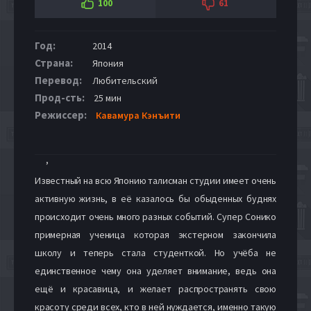
100
61
Год:
2014
Страна:
Япония
Перевод:
Любительский
Прод-сть:
25 мин
Режиссер:
Кавамура Кэнъити
,
Известный на всю Японию талисман студии имеет очень
активную жизнь, в её казалось бы обыденных буднях
происходит очень много разных событий. Супер Сонико
примерная ученица которая экстерном закончила
школу и теперь стала студенткой. Но учёба не
единственное чему она уделяет внимание, ведь она
ещё и красавица, и желает распространять свою
красоту среди всех, кто в ней нуждается, именно такую