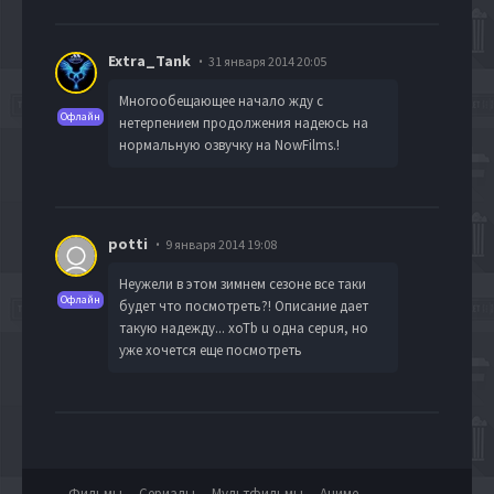
Extra_Tank
31 января 2014 20:05
Многообещающее начало жду с
Офлайн
нетерпением продолжения надеюсь на
нормальную озвучку на NowFilms.!
potti
9 января 2014 19:08
Неужели в этом зимнем сезоне все таки
Офлайн
будет что посмотреть?! Описание дает
такую надежду... xoTb u oднa cepuя, но
уже хочется еще посмотреть
Фильмы
Сериалы
Мультфильмы
Аниме