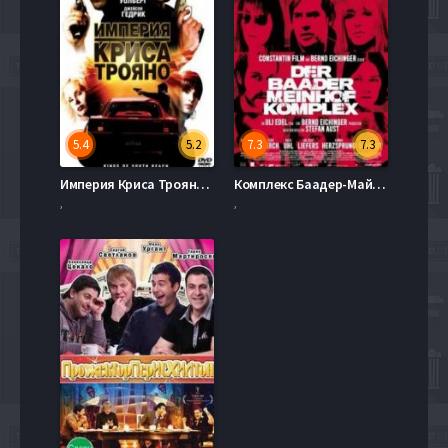
5.4
5.2
7.3
7.3
Империя Криса Трояно (2007)
Комплекс Баадер-Майнхоф (2008)
,
,