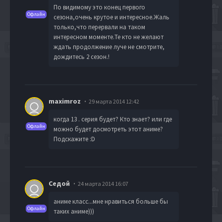
По видимому это конец первого
Офлайн
сезона,очень крутое и интересное.Жаль
только,что перервали на таком
интересном моменте.Те кто не желают
ждать продолжение луче не смотрите,
дождитесь 2 сезон.!
maximroz
29 марта 2014 12:42
когда 13 . серия будет? Кто знает? или где
Офлайн
можно будет досмотреть этот аниме?
Подскажите :D
Седой
24 марта 2014 16:07
аниме класс...мне нравиться больше бы
Офлайн
таких аниме)))