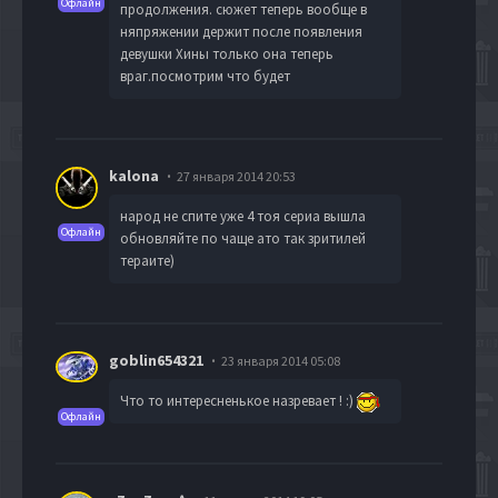
Офлайн
продолжения. сюжет теперь вообще в
няпряжении держит после появления
девушки Хины только она теперь
враг.посмотрим что будет
kalona
27 января 2014 20:53
народ не спите уже 4 тоя сериа вышла
Офлайн
обновляйте по чаще ато так зритилей
тераите)
goblin654321
23 января 2014 05:08
Что то интересненькое назревает ! :)
Офлайн