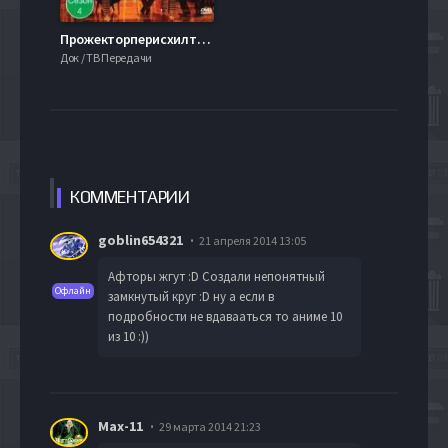
Прожекторперисхилтон. Сезон 4
Док / ТВ Передачи
КОММЕН
ТАРИИ
goblin654321
21 апреля 2014 13:05
Афторы жгут :D Создали непонятный
Офлайн
замкнутый круг :D ну а если в
подробности не вдавааться то аниме 10
из 10 :))
Max-11
29 марта 2014 21:23