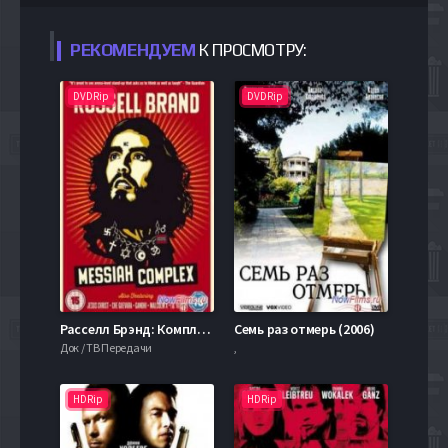
РЕКОМЕНДУЕМ
К ПРОСМОТРУ:
DVDRip
DVDRip
Расселл Брэнд: Комплекс Миссии (2013)
Семь раз отмерь (2006)
Док / ТВ Передачи
,
HDRip
HDRip