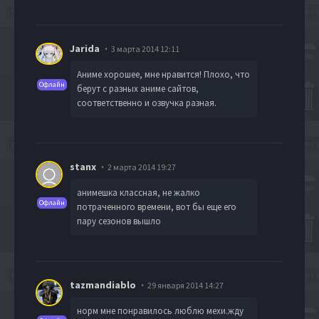
Jarida
3 марта 2014 12:11
Аниме хорошее, мне нравится! Плохо, что
Офлайн
берут с разных аниме сайтов,
соответственно и озвучка разная.
stanx
2 марта 2014 19:27
анимешка классная, не жалко
Офлайн
потраченного времени, вот бы еще его
пару сезонов вышло
tazmandiablo
29 января 2014 14:27
норм мне понравилось люблю мехи.жду