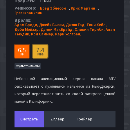
Прод-сть:
21 мин.
Режиссер:
Брэд Эблесон
,
Крис Мартин
,
Грег Франклин
В ролях:
Адам Броди,
Джейк Бьюзи,
Джош Гад,
Тони Хейл,
Деби Мейзар,
Дэнни МакБрайд,
Оливия Тирлби,
Алан
Тьюдик,
Кри Саммер,
Кари Уолгрен,
6.5
7.4
KP
IMDB
Мультфильмы
Небольшой анимационный сериал канала MTV
рассказывает о пухленьком мальчике из Нью-Джерси,
который переезжает жить со своей раскрепощенной
мамой в Калифорнию.
Смотреть
2 плеер
Трейлер