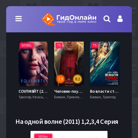
WEBDL
TS
TS
WEBD
7.9
8.2
Последний богатырь. Колобок (2026)
СОУЛМ8ЙТ (2026)
Человек-паук: Новый день (2026)
Во власти страха (2026)
Комедия, Приключения, Фэнтези,
Триллер, Ужасы, Фантастика,
Боевик , Приключения, Фантастика, Фэнтези,
Боевик , Триллер,
На одной волне (2011) 1,2,3,4 Серия
HDRip