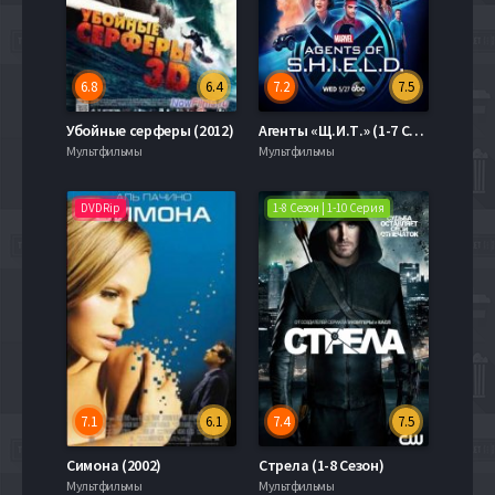
6.8
6.4
7.2
7.5
Убойные серферы (2012)
Агенты «Щ.И.Т.» (1-7 Сезон)
Мультфильмы
Мультфильмы
DVDRip
1-8 Сезон | 1-10 Серия
7.1
6.1
7.4
7.5
Симона (2002)
Стрела (1-8 Сезон)
Мультфильмы
Мультфильмы