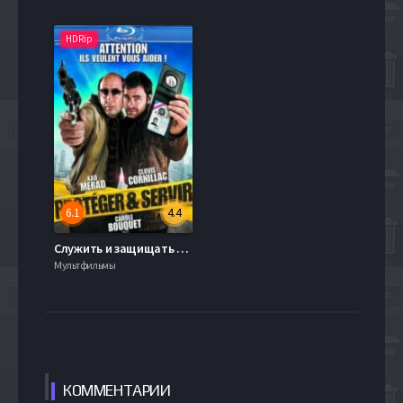
HDRip
6.1
4.4
Служить и защищать (2010)
Мультфильмы
КОММЕН
ТАРИИ