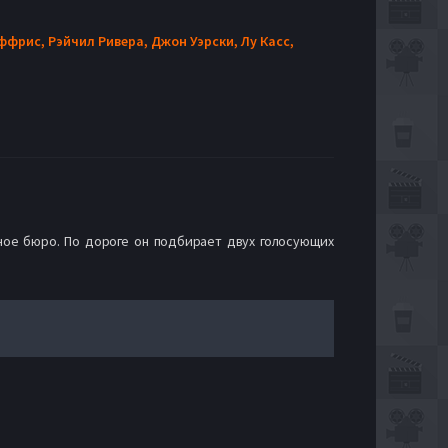
ффрис,
Рэйчил Ривера,
Джон Уэрски,
Лу Касс,
ное бюро. По дороге он подбирает двух голосующих