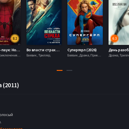
8.2
6.3
Человек-паук: Новый день (2026)
Во власти страха (2026)
Супергерл (2026)
Боевик , Приключения, Фантастика, Фэнтези,
Боевик , Триллер,
Боевик , Драма, Приключения, Фантастика,
 (2011)
олосый
.
 Бессенджер