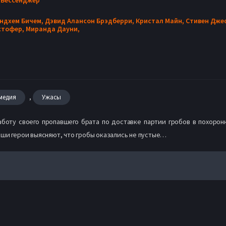
ндхем Бичем,
Дэвид Алансон Брэдберри,
Кристал Майн,
Стивен Дже
стофер,
Миранда Дауни,
,
медия
Ужасы
боту своего пропавшего брата по доставке партии гробов в похорон
аши герои выясняют, что гробы оказались не пустые…