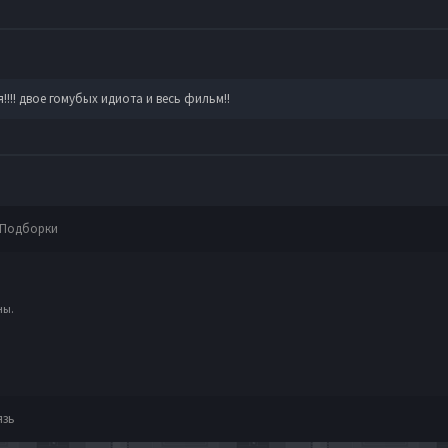
я!!!! двое гомубых идиота и весь фильм!!
Подборки
ны.
язь