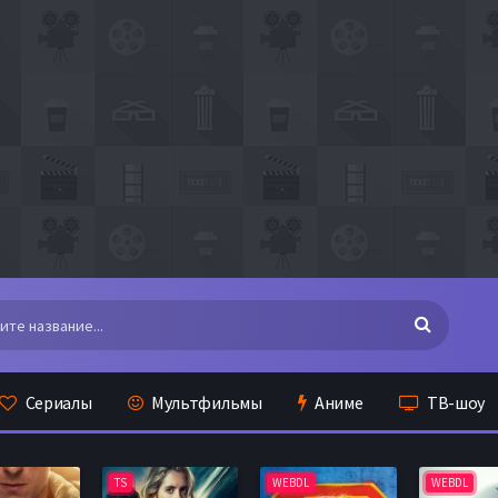
Сериалы
Мультфильмы
Аниме
ТВ-шоу
TS
WEBDL
WEBDL