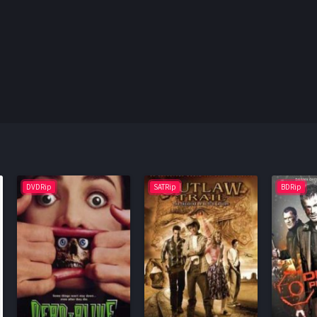
DVDRip
SATRip
BDRip