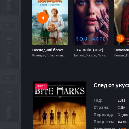
7.9
Последний богатырь. Колобок (2026)
СОУЛМ8ЙТ (2026)
Комедия, Приключения, Фэнтези,
Триллер, Ужасы, Фантастика,
След от укуса
HDRip
Год:
2011
Страна:
США
Перевод:
Одног
Прод-сть:
84 мин
Режиссер:
Марк