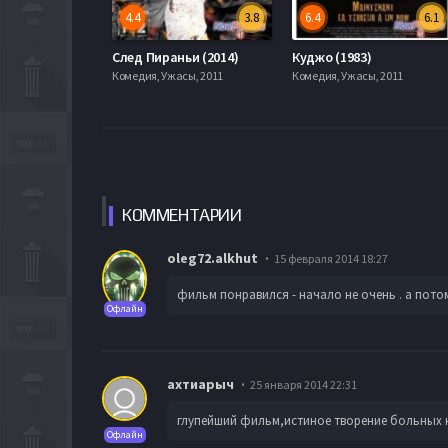
4.4
3.8
6.4
6.1
След Пираньи (2014)
Куджо (1983)
Комедия, Ужасы, 2011
Комедия, Ужасы, 2011
КОММЕН
ТАРИИ
oleg72.alkhut
15 февраля 2014 18:27
фильм понравился - начало не очень . а потом
Офлайн
ахтиарыч
25 января 2014 22:31
глупейший фильм,истиное творение больных на
Офлайн