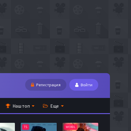
Регистрация
Войти
Наш топ
Еще
TS
WEBDL
TS