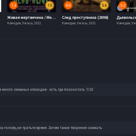
7.3
7.5
6.0
5.6
5.2
Живая мертвечина / Мертв мозгом (1992)
След преступника (2006)
Дьявольск
Комедия, Ужасы, 2011
Комедия, Ужасы, 2011
Комедия, Уж
 много смешных эпизодов - есть где похохотать 7/10
 голову,не тратьте время .Зачем такие творения снимать