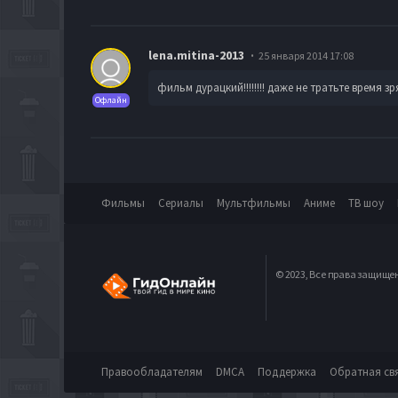
lena.mitina-2013
25 января 2014 17:08
фильм дурацкий!!!!!!!! даже не тратьте время зр
Офлайн
Фильмы
Сериалы
Мультфильмы
Аниме
ТВ шоу
© 2023, Все права защище
Правообладателям
DMCA
Поддержка
Обратная св