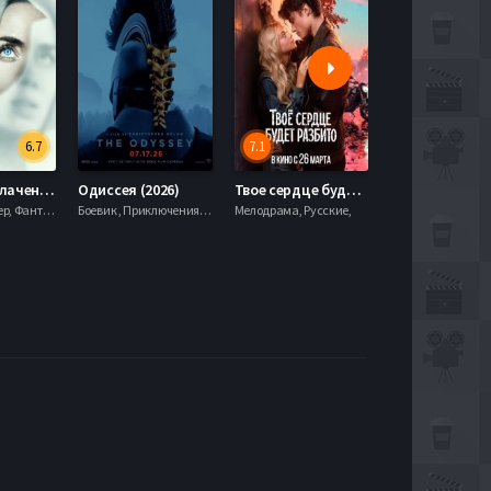
6.7
7.1
День разоблачения (2026)
Одиссея (2026)
Твое сердце будет разбито (2026)
Моана (2026)
Драма, Триллер, Фантастика,
Боевик , Приключения, Фэнтези,
Мелодрама, Русские,