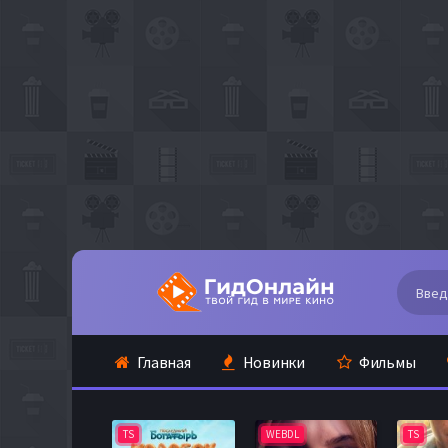
Главная
Новинки
Фильмы
TS
WEBDL
TS