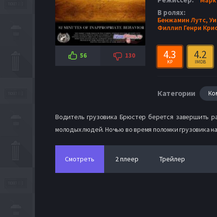
В ролях:
Бенжамин Лутс,
Уи
Филлип Генри Кри
4.3
4.2
56
130
KP
IMDB
Категории
Ко
Водитель грузовика Брюстер берется завершить ра
молодых людей. Ночью во время поломки грузовика н
Смотреть
2 плеер
Трейлер