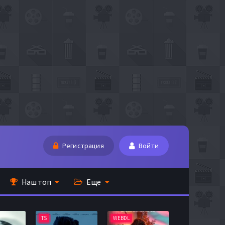
Регистрация
Войти
Наш топ
Еще
TS
WEBDL
TS