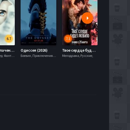
6.7
7.1
День разоблачения (2026)
Одиссея (2026)
Твое сердце будет разбито (2026)
Моана (2026)
Драма, Триллер, Фантастика,
Боевик , Приключения, Фэнтези,
Мелодрама, Русские,