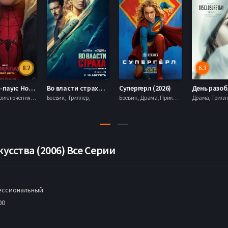
8.2
6.3
Человек-паук: Новый день (2026)
Во власти страха (2026)
Супергерл (2026)
Боевик , Приключения, Фантастика, Фэнтези,
Боевик , Триллер,
Боевик , Драма, Приключения, Фантастика,
кусства (2006) Все Серии
ссиональный
00