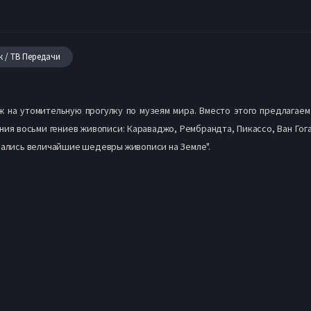
к / ТВ Передачи
ож на утомительную прогулку по музеям мира. Вместо этого предлагае
ия восьми гениев живописи: Караваджо, Рембрандта, Пикассо, Ван Гога,
авались величайшие шедевры живописи на Земле".