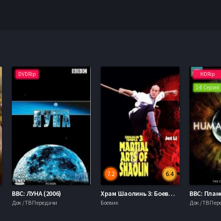
DVDRip
HDRip
1-8 Серия
7.2
6.4
BBC: ЛУНА (2006)
Храм Шаолинь 3: Боевые искусства Шаолиня (1986)
Док / ТВ Передачи
Боевик
Док / ТВ Пе