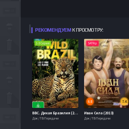
РЕКОМЕНДУЕМ
К ПРОСМОТРУ:
1-3 Серия
SATRip
6.8
7.4
BBC. Дикая Бразилия (2014)
Иван Сила (2013)
Док / ТВ Передачи
Док / ТВ Передачи