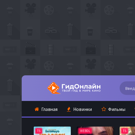
Главная
Новинки
Фильмы
TS
WEBDL
TS