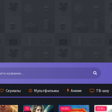
Сериалы
Мультфильмы
Аниме
ТВ-шоу
TS
WEBDL
WEBDL