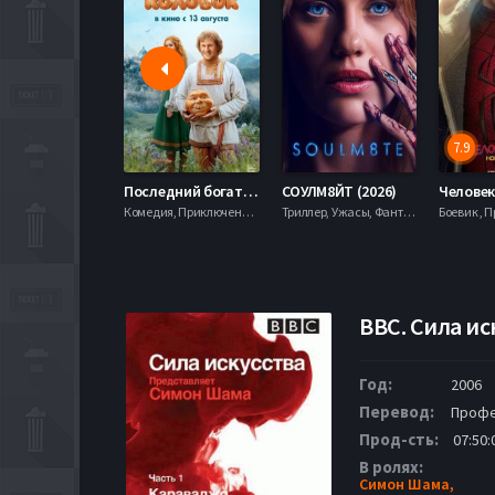
7.9
Последний богатырь. Колобок (2026)
СОУЛМ8ЙТ (2026)
Комедия, Приключения, Фэнтези,
Триллер, Ужасы, Фантастика,
BBC. Сила ис
Год:
2006
Перевод:
Профе
Прод-сть:
07:50:
В ролях:
Симон Шама,