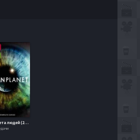
BBC: Планета людей (2011)
редачи