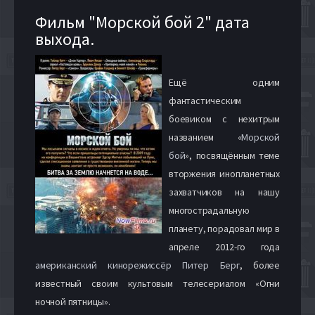
Фильм "Морской бой 2" дата
выхода.
Ещё одним
фантастическим
боевиком с нехитрым
названием «
Морской
бой
», посвящённым теме
вторжения инопланетных
захватчиков на нашу
многострадальную
планету, порадовал мир в
апреле 2012-го года
американский кинорежиссёр Питер Берг
, более
известный своим культовым телесериалом «Огни
ночной пятницы».