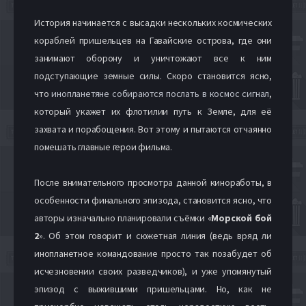
История начинается с высадки нескольких космических
кораблей пришельцев на Гавайские острова, где они
занимают оборону и уничтожают все к ним
подступающие земные силы. Скоро становится ясно,
что
инопланетяне собираются послать в космос сигнал
,
который укажет их флотилии путь к Земле, для её
захвата и порабощения. Вот этому и пытаются отчаянно
помешать главные герои фильма.
После внимательного просмотра данной киноработы, в
особенности финального эпизода, становится ясно, что
авторы изначально планировали съёмки «
Морской бой
2
». Об этом говорит и сюжетная линия (ведь вряд ли
инопланетное командование просто так позабудет об
исчезновении своих разведчиков), и уже упомянутый
эпизод с выжившими пришельцами. Но, как не