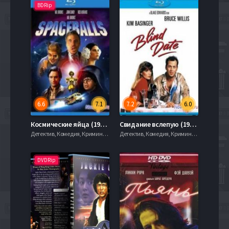
BDRip
6.6
7.1
7.2
6.0
Космические яйца (1987)
Свидание вслепую (1987)
Детектив, Комедия, Криминал, Приключения
Детектив, Комедия, Криминал, Приключения
DVDRip