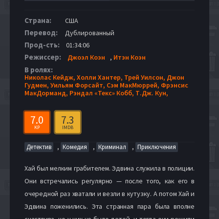
Страна:
США
Перевод:
Дублированный
Прод-сть:
01:34:06
Режиссер:
Джоэл Коэн
,
Итэн Коэн
В ролях:
Николас Кейдж,
Холли Хантер,
Трей Уилсон,
Джон
Гудмен,
Уильям Форсайт,
Сэм МакМюррей,
Фрэнсис
МакДорманд,
Рэндал «Текс» Кобб,
Т.Дж. Кун,
7.0
7.3
KP
IMDB
,
,
,
Детектив
Комедия
Криминал
Приключения
Хай был мелким грабителем. Эдвина служила в полиции.
Они встречались регулярно — после того, как его в
очередной раз хватали и везли в кутузку. А потом Хай и
Эдвина поженились. Эта странная пара была вполне
счастлива, но у них не было детей, и тогда они решили