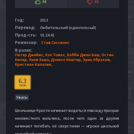
36
40
Год:
2013
Перевод:
Любительский (одноголосый)
Прод-сть:
01:24:41
Режиссер:
Стив Сессионс
В ролях:
Питер Джеймс,
Кэл Томас,
Бобби Джин Баш,
Остин
Килер,
Энни Хьюз,
Дэниэл Кёштер,
Эрик Абрахам,
Кристиан Капалик,
6.3
IMDB
Ужасы
Школьнице Кристи начинает видеться повсюду призрак
неизвестного мальчика, после чего один за другим
начинают погибать её сверстники — игроки школьной
хоккейной команды.