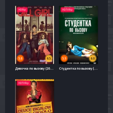
HDRip
HDTVRip
5.8
6.5
5.9
6.0
Девочка по вызову (2012)
Студентка по вызову (2010)
HDTVRip