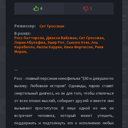
6
3
Режиссер:
Сет Гроссман
В ролях:
Росс Паттерсон,
Джесси Вайсман,
Сет Гроссман,
Лорен Абулафиа,
Эшер Рот,
Сьюзэн Атех,
Аль
Карабелло,
Келли Каррен,
Кина Фергюсон,
Рене
Моран,
---
Росс - главный персонаж кинофильма "$50 и девушки по
вызову: Любовная история". Однажды, парню ставят
смертельный диагноз, но он для того, чтобы отвлечься
от всех плохих мыслей, собирает друзей и вместе они
вызывают проституток. В лице одной из них он
встречает человека, который может утешить,
поддержать и подтолкнуть его к исполнению любых