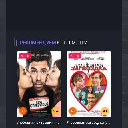
РЕКОМЕНДУЕМ
К ПРОСМОТРУ:
BDRip
HDRip
5.6
5.4
4.3
4.1
Любовная ситуация – это непросто (2014)
Любовная загвоздка (2015)