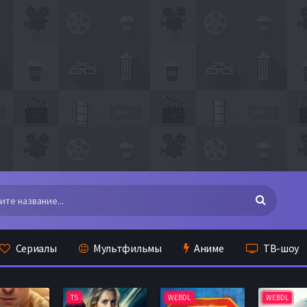
Сериалы
Мультфильмы
Аниме
ТВ-шоу
TS
WEBDL
WEBDL