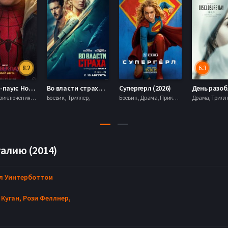
8.2
6.3
Человек-паук: Новый день (2026)
Во власти страха (2026)
Супергерл (2026)
Боевик , Приключения, Фантастика, Фэнтези,
Боевик , Триллер,
Боевик , Драма, Приключения, Фантастика,
алию (2014)
л Уинтерботтом
 Куган,
Рози Феллнер,