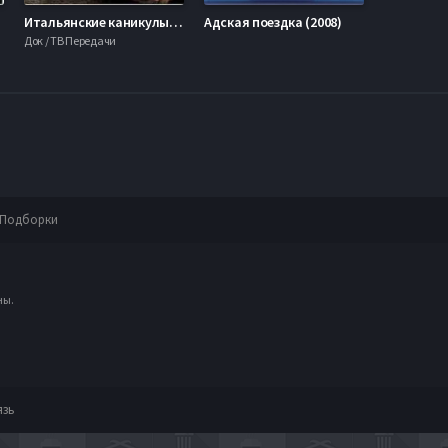
Итальянские каникулы с Джейми Оливером (2007)
Адская поездка (2008)
Док / ТВ Передачи
Подборки
ны.
язь