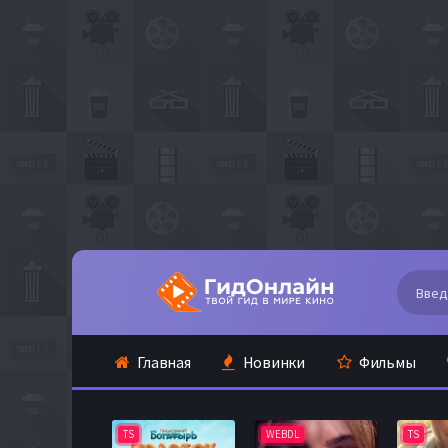
Главная
Новинки
Фильмы
TS
WEBDL
TS