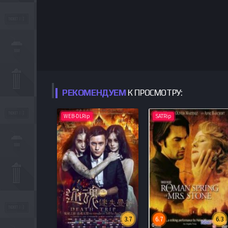
РЕКОМЕНДУЕМ
К ПРОСМОТРУ:
WEB-DLRip
SATRip
3.7
6.7
6.3