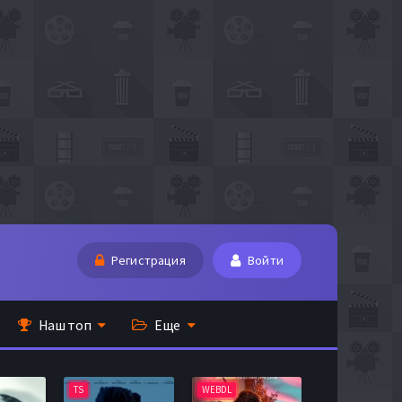
Регистрация
Войти
Наш топ
Еще
TS
WEBDL
TS