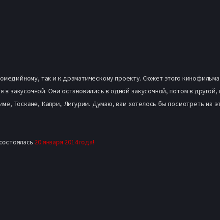
комедийному, так и к драматическому проекту. Сюжет этого кинофильма 
 в закусочной. Они остановились в одной закусочной, потом в другой, п
име, Тоскане, Капри, Лигурии. Думаю, вам хотелось бы посмотреть на 
 состоялась
20 января 2014 года!