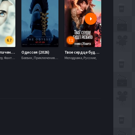
6.7
7.1
День разоблачения (2026)
Одиссея (2026)
Твое сердце будет разбито (2026)
Моана (2026)
Драма, Триллер, Фантастика,
Боевик , Приключения, Фэнтези,
Мелодрама, Русские,