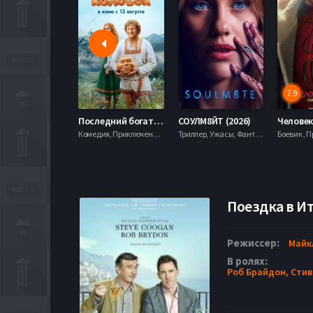
7.9
Последний богатырь. Колобок (2026)
СОУЛМ8ЙТ (2026)
Комедия, Приключения, Фэнтези,
Триллер, Ужасы, Фантастика,
Поездка в Ит
Режиссер:
Майк
В ролях:
Роб Брайдон,
Стив