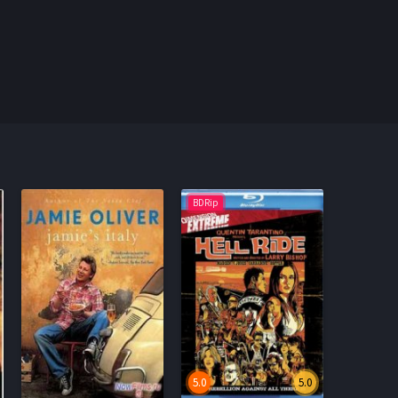
BDRip
5.0
5.0