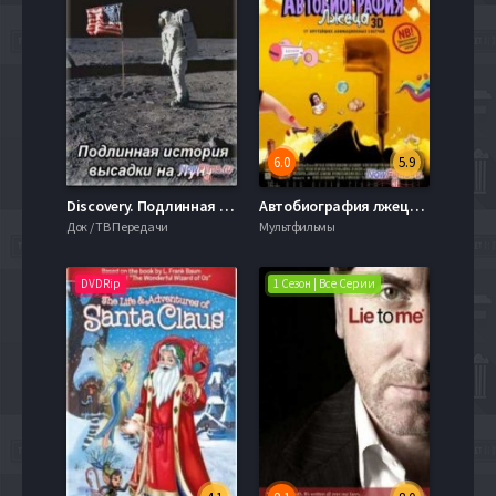
6.0
5.9
Discovery. Подлинная история высадки на Луну (Правда о полетах на Луну) (2003)
Автобиография лжеца (2012)
Док / ТВ Передачи
Мультфильмы
DVDRip
1 Сезон | Все Серии