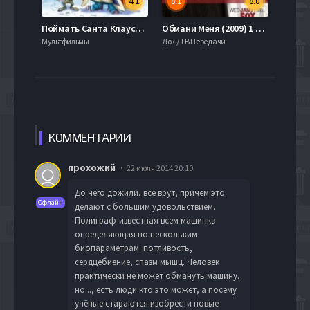
4.1
8.1
8.0
Поймать Санта Клауса (2008)
Обмани Меня (2009) 1 сезон
Мультфильмы
Док / ТВ Передачи
КОММЕН
ТАРИИ
прохожий
22 июля 2014 20:10
До чего дожили, все врут, причём это
Офлайн
делают с большим удовольствием.
Полиграф-известная всем машинка
определяющая по нескольким
биопараметрам: потливость,
сердцебиение, спазм мышц. Человек
практически не может обмануть машину,
но..., есть люди кто это может, а посему
учёные стараются изобрести новые