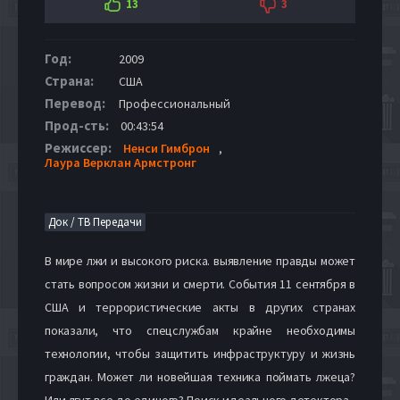
13
3
Год:
2009
Страна:
США
Перевод:
Профессиональный
Прод-сть:
00:43:54
Режиссер:
Ненси Гимброн
,
Лаура Верклан Армстронг
Док / ТВ Передачи
В мире лжи и высокого риска. выявление правды может
стать вопросом жизни и смерти. События 11 сентября в
США и террористические акты в других странах
показали, что спецслужбам крайне необходимы
технологии, чтобы защитить инфраструктуру и жизнь
граждан. Может ли новейшая техника поймать лжеца?
Или лгут все до единого? Поиск идеального детектора -